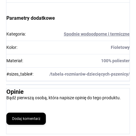
Parametry dodatkowe
Kategoria
:
Spodnie wodoodporne i termiczne
Kolor
:
Fioletowy
Materiał
:
100% poliester
#sizes_table#
:
/tabela-rozmiarów-dziecięcych-pszenicy/
Opinie
Bądź pierwszą osobą, która napisze opinię do tego produktu.
Dodaj komentarz