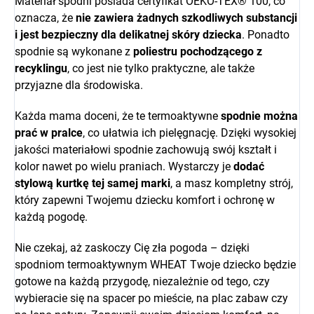
Materiał spodni posiada certyfikat OEKO-TEX® 100, co
oznacza, że
nie zawiera żadnych szkodliwych substancji
i jest bezpieczny dla delikatnej skóry dziecka
. Ponadto
spodnie są wykonane z
poliestru pochodzącego z
recyklingu
, co jest nie tylko praktyczne, ale także
przyjazne dla środowiska.
Każda mama doceni, że te termoaktywne
spodnie można
prać w pralce
, co ułatwia ich pielęgnację. Dzięki wysokiej
jakości materiałowi spodnie zachowują swój kształt i
kolor nawet po wielu praniach. Wystarczy je
dodać
stylową kurtkę tej samej marki
, a masz kompletny strój,
który zapewni Twojemu dziecku komfort i ochronę w
każdą pogodę.
Nie czekaj, aż zaskoczy Cię zła pogoda – dzięki
spodniom termoaktywnym WHEAT Twoje dziecko będzie
gotowe na każdą przygodę, niezależnie od tego, czy
wybieracie się na spacer po mieście, na plac zabaw czy