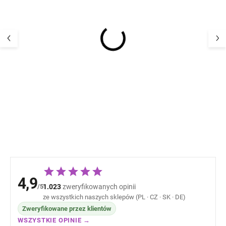
Termoaktywne spodnie
Termoaktywne 
dziecięce Alex Dry
dziecięce Alex z
leaves Wheat
green tea Whea
133,22 zł
133,22 
4,9
/5
1.023
zweryfikowanych opinii
ze wszystkich naszych sklepów (PL · CZ · SK · DE)
Zweryfikowane przez klientów
WSZYSTKIE OPINIE →