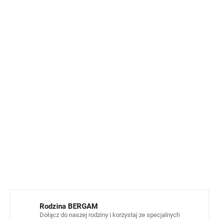
odzież.
Powłoka hydrofobowa
– odzież nadaje się na lekki
deszcz, mżawkę i wilgotną pogodę. Materiał
odpycha kropelki wody, które spływają po
powierzchni, ale nie jest wodoodporny. Podczas
silnego deszczu lub dłuższego pobytu w wilgotnym
środowisku może stopniowo przemiękać.
Wystarczy
dodać stylową kurtkę tej samej marki
, a
masz kompletny strój, który zapewni Twojemu
dziecku komfort i ochronę w każdą pogodę.
INFORMACJE SZCZEGÓŁOWE
ZADAJ PYTANIE
POWIADOM MNIE
Rodzina BERGAM
Dołącz do naszej rodziny i korzystaj ze specjalnych