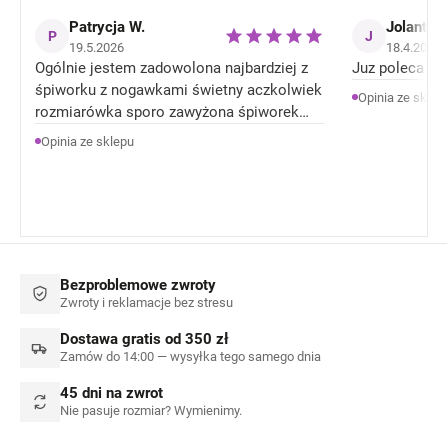
Patrycja W.
Jolanta J
P
J
19.5.2026
18.4.2026
Ogólnie jestem zadowolona najbardziej z
Juz poleca zn
śpiworku z nogawkami świetny aczkolwiek
Opinia ze sklep
rozmiarówka sporo zawyżona śpiworek
rozmiar 92 jest jak 104 rozmiar . Ale
Opinia ze sklepu
Ogólnie jestem zadowolona z produktów.
Bezproblemowe zwroty
Zwroty i reklamacje bez stresu
Dostawa gratis od 350 zł
Zamów do 14:00 — wysyłka tego samego dnia
45 dni na zwrot
Nie pasuje rozmiar? Wymienimy.