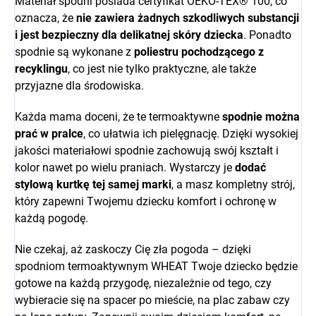
Materiał spodni posiada certyfikat OEKO-TEX® 100, co
oznacza, że
nie zawiera żadnych szkodliwych substancji
i jest bezpieczny dla delikatnej skóry dziecka
. Ponadto
spodnie są wykonane z
poliestru pochodzącego z
recyklingu
, co jest nie tylko praktyczne, ale także
przyjazne dla środowiska.
Każda mama doceni, że te termoaktywne
spodnie można
prać w pralce
, co ułatwia ich pielęgnację. Dzięki wysokiej
jakości materiałowi spodnie zachowują swój kształt i
kolor nawet po wielu praniach. Wystarczy je
dodać
stylową kurtkę tej samej marki
, a masz kompletny strój,
który zapewni Twojemu dziecku komfort i ochronę w
każdą pogodę.
Nie czekaj, aż zaskoczy Cię zła pogoda – dzięki
spodniom termoaktywnym WHEAT Twoje dziecko będzie
gotowe na każdą przygodę, niezależnie od tego, czy
wybieracie się na spacer po mieście, na plac zabaw czy