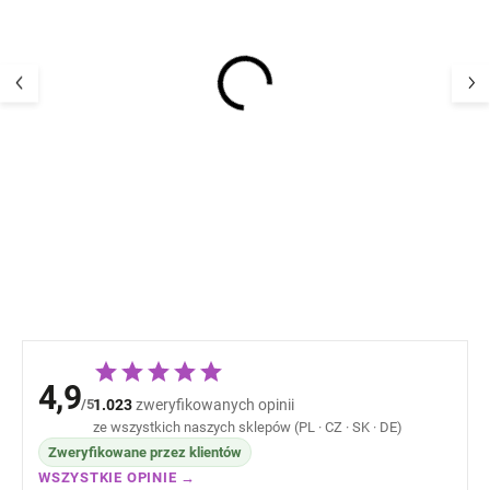
Termoaktywne spodnie
Termoaktywne 
dziecięce Alex Dry
dziecięce Alex z
leaves Wheat
green tea Whea
133,22 zł
133,22 
4,9
/5
1.023
zweryfikowanych opinii
ze wszystkich naszych sklepów (PL · CZ · SK · DE)
Zweryfikowane przez klientów
WSZYSTKIE OPINIE →