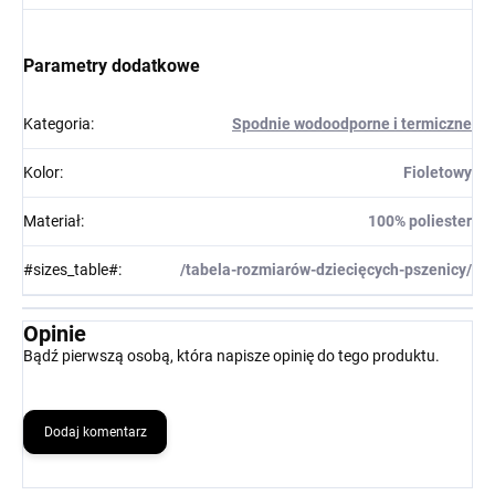
Parametry dodatkowe
Kategoria
:
Spodnie wodoodporne i termiczne
Kolor
:
Fioletowy
Materiał
:
100% poliester
#sizes_table#
:
/tabela-rozmiarów-dziecięcych-pszenicy/
Opinie
Bądź pierwszą osobą, która napisze opinię do tego produktu.
Dodaj komentarz