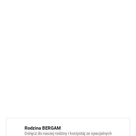
odzież.
Powłoka hydrofobowa
– odzież nadaje się na lekki
deszcz, mżawkę i wilgotną pogodę. Materiał
odpycha kropelki wody, które spływają po
powierzchni, ale nie jest wodoodporny. Podczas
silnego deszczu lub dłuższego pobytu w wilgotnym
środowisku może stopniowo przemiękać.
Wystarczy
dodać stylową kurtkę tej samej marki
, a
masz kompletny strój, który zapewni Twojemu
dziecku komfort i ochronę w każdą pogodę.
INFORMACJE SZCZEGÓŁOWE
ZADAJ PYTANIE
POWIADOM MNIE
Rodzina BERGAM
Dołącz do naszej rodziny i korzystaj ze specjalnych