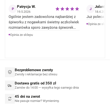
Patrycja W.
Jolanta J
P
J
19.5.2026
18.4.2026
Ogólnie jestem zadowolona najbardziej z
Juz poleca zn
śpiworku z nogawkami świetny aczkolwiek
Opinia ze sklep
rozmiarówka sporo zawyżona śpiworek
rozmiar 92 jest jak 104 rozmiar . Ale
Opinia ze sklepu
Ogólnie jestem zadowolona z produktów.
Bezproblemowe zwroty
Zwroty i reklamacje bez stresu
Dostawa gratis od 350 zł
Zamów do 14:00 — wysyłka tego samego dnia
45 dni na zwrot
Nie pasuje rozmiar? Wymienimy.