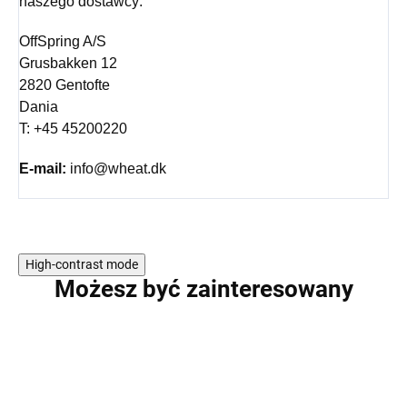
naszego dostawcy:
OffSpring A/S
Grusbakken 12
2820 Gentofte
Dania
T: +45 45200220
E-mail:
info@wheat.dk
High-contrast mode
Możesz być zainteresowany
WYPRZEDAŻ
WYPRZEDAŻ