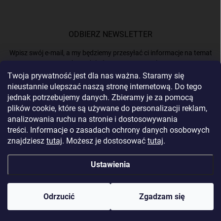
ODBIERZ NEWSLETTER
Wpisz swój e-mail, a my będziemy przesyłać ci informacje na temat
nowych produktów na naszym e-shop.
Twoja prywatność jest dla nas ważna. Staramy się
nieustannie ulepszać naszą stronę internetową. Do tego
E-MAIL
jednak potrzebujemy danych. Zbieramy je za pomocą
plików cookie, które są używane do personalizacji reklam,
analizowania ruchu na stronie i dostosowywania
treści. Informacje o zasadach ochrony danych osobowych
Podając e-mail, akceptujesz
politykę prywatności.
znajdziesz
tutaj
. Możesz je dostosować
tutaj
.
Zaloguj się
Ustawienia
Copyright 2026
BERGAM
. Wszystkie prawa zastrzeżone.
Edytuj ustawienia
plików cookie
Odrzucić
Zgadzam się
Opracował Shoptet