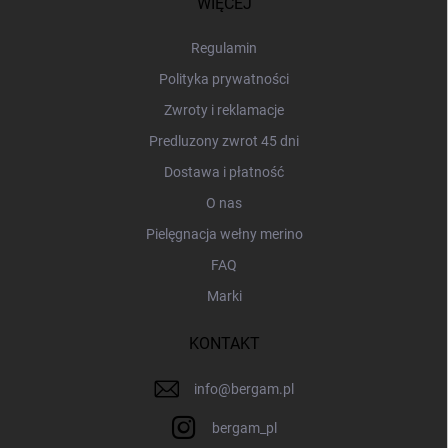
WIĘCEJ
k
a
Regulamin
Polityka prywatności
Zwroty i reklamacje
Predluzony zwrot 45 dni
Dostawa i płatność
O nas
Pielęgnacja wełny merino
FAQ
Marki
KONTAKT
info
@
bergam.pl
bergam_pl