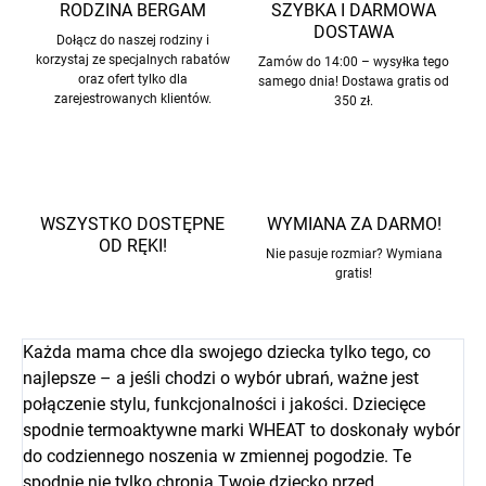
RODZINA BERGAM
SZYBKA I DARMOWA
DOSTAWA
Dołącz do naszej rodziny i
korzystaj ze specjalnych rabatów
Zamów do 14:00 – wysyłka tego
oraz ofert tylko dla
samego dnia! Dostawa gratis od
zarejestrowanych klientów.
350 zł.
WSZYSTKO DOSTĘPNE
WYMIANA ZA DARMO!
OD RĘKI!
Nie pasuje rozmiar? Wymiana
gratis!
Każda mama chce dla swojego dziecka tylko tego, co
najlepsze – a jeśli chodzi o wybór ubrań, ważne jest
połączenie stylu, funkcjonalności i jakości. Dziecięce
spodnie termoaktywne marki WHEAT to doskonały wybór
do codziennego noszenia w zmiennej pogodzie. Te
spodnie nie tylko chronią Twoje dziecko przed