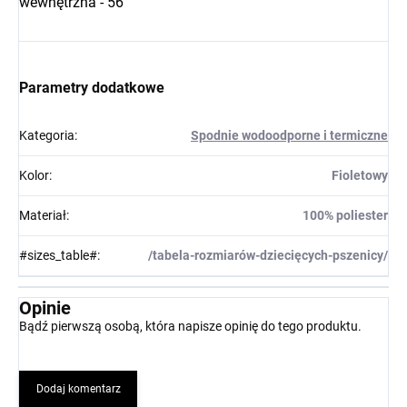
wewnętrzna - 56
Parametry dodatkowe
Kategoria
:
Spodnie wodoodporne i termiczne
Kolor
:
Fioletowy
Materiał
:
100% poliester
#sizes_table#
:
/tabela-rozmiarów-dziecięcych-pszenicy/
Opinie
Bądź pierwszą osobą, która napisze opinię do tego produktu.
Dodaj komentarz