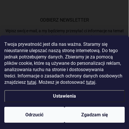
ODBIERZ NEWSLETTER
Wpisz swój e-mail, a my będziemy przesyłać ci informacje na temat
nowych produktów na naszym e-shop.
Twoja prywatność jest dla nas ważna. Staramy się
nieustannie ulepszać naszą stronę internetową. Do tego
E-MAIL
jednak potrzebujemy danych. Zbieramy je za pomocą
plików cookie, które są używane do personalizacji reklam,
analizowania ruchu na stronie i dostosowywania
treści. Informacje o zasadach ochrony danych osobowych
Podając e-mail, akceptujesz
politykę prywatności.
znajdziesz
tutaj
. Możesz je dostosować
tutaj
.
Zaloguj się
Ustawienia
Copyright 2026
BERGAM
. Wszystkie prawa zastrzeżone.
Edytuj ustawienia
plików cookie
Odrzucić
Zgadzam się
Opracował Shoptet