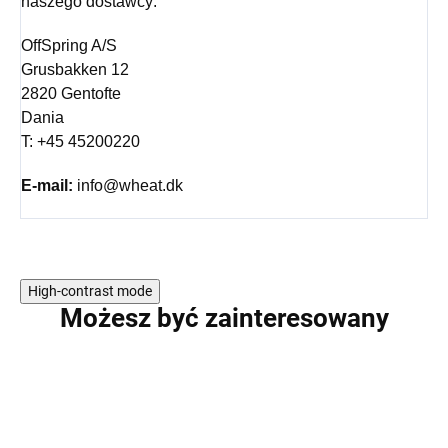
naszego dostawcy:
OffSpring A/S
Grusbakken 12
2820 Gentofte
Dania
T: +45 45200220
E-mail:
info@wheat.dk
High-contrast mode
Możesz być zainteresowany
WYPRZEDAŻ
WYPRZEDAŻ