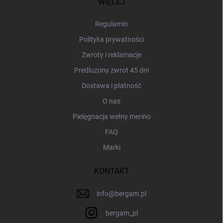
WIĘCEJ
k
a
Regulamin
Polityka prywatności
Zwroty i reklamacje
Predluzony zwrot 45 dni
Dostawa i płatność
O nas
Pielęgnacja wełny merino
FAQ
Marki
KONTAKT
info
@
bergam.pl
bergam_pl