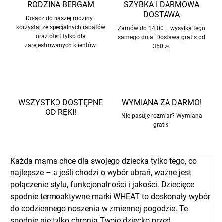
RODZINA BERGAM
SZYBKA I DARMOWA
DOSTAWA
Dołącz do naszej rodziny i
korzystaj ze specjalnych rabatów
Zamów do 14:00 – wysyłka tego
oraz ofert tylko dla
samego dnia! Dostawa gratis od
zarejestrowanych klientów.
350 zł.
WSZYSTKO DOSTĘPNE
WYMIANA ZA DARMO!
OD RĘKI!
Nie pasuje rozmiar? Wymiana
gratis!
Każda mama chce dla swojego dziecka tylko tego, co
najlepsze – a jeśli chodzi o wybór ubrań, ważne jest
połączenie stylu, funkcjonalności i jakości. Dziecięce
spodnie termoaktywne marki WHEAT to doskonały wybór
do codziennego noszenia w zmiennej pogodzie. Te
spodnie nie tylko chronią Twoje dziecko przed