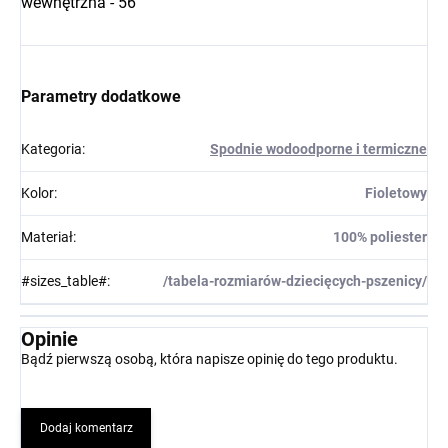
wewnętrzna - 56
Parametry dodatkowe
Kategoria
:
Spodnie wodoodporne i termiczne
Kolor
:
Fioletowy
Materiał
:
100% poliester
#sizes_table#
:
/tabela-rozmiarów-dziecięcych-pszenicy/
Opinie
Bądź pierwszą osobą, która napisze opinię do tego produktu.
Dodaj komentarz