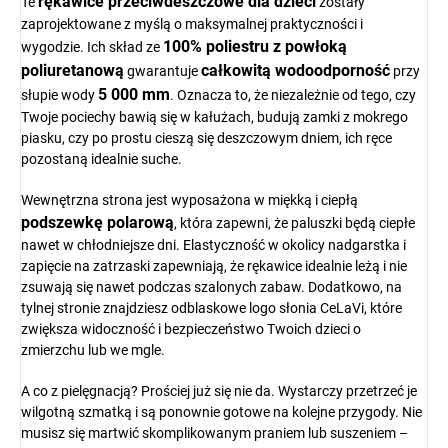
rękawice przeciwdeszczowe dla dzieci
Te
zostały
zaprojektowane z myślą o maksymalnej praktyczności i
100% poliestru z powłoką
wygodzie. Ich skład ze
poliuretanową
całkowitą wodoodporność
gwarantuje
przy
5 000 mm
słupie wody
. Oznacza to, że niezależnie od tego, czy
Twoje pociechy bawią się w kałużach, budują zamki z mokrego
piasku, czy po prostu cieszą się deszczowym dniem, ich ręce
pozostaną idealnie suche.
Wewnętrzna strona jest wyposażona w miękką i ciepłą
podszewkę polarową
, która zapewni, że paluszki będą ciepłe
nawet w chłodniejsze dni. Elastyczność w okolicy nadgarstka i
zapięcie na zatrzaski zapewniają, że rękawice idealnie leżą i nie
zsuwają się nawet podczas szalonych zabaw. Dodatkowo, na
tylnej stronie znajdziesz odblaskowe logo słonia CeLaVi, które
zwiększa widoczność i bezpieczeństwo Twoich dzieci o
zmierzchu lub we mgle.
A co z pielęgnacją? Prościej już się nie da. Wystarczy przetrzeć je
wilgotną szmatką i są ponownie gotowe na kolejne przygody. Nie
musisz się martwić skomplikowanym praniem lub suszeniem –