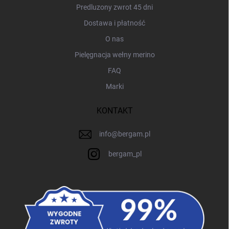
Predluzony zwrot 45 dni
Dostawa i płatność
O nas
Pielęgnacja wełny merino
FAQ
Marki
KONTAKT
info
@
bergam.pl
bergam_pl