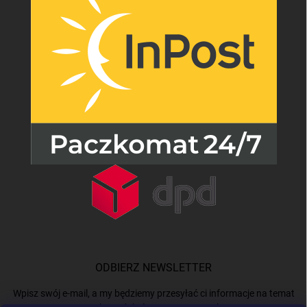
ODBIERZ NEWSLETTER
Wpisz swój e-mail, a my będziemy przesyłać ci informacje na temat