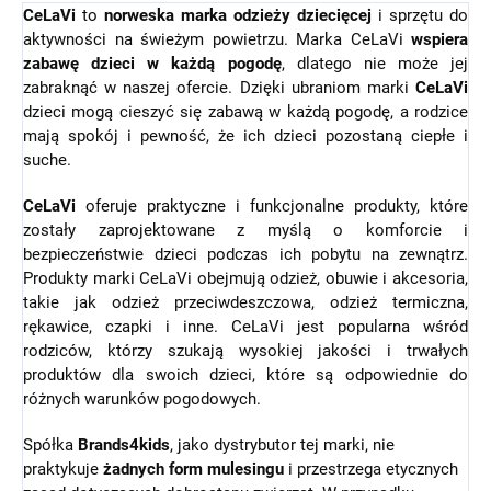
CeLaVi
to
norweska marka odzieży dziecięcej
i sprzętu do
aktywności na świeżym powietrzu. Marka CeLaVi
wspiera
zabawę dzieci w każdą pogodę
, dlatego nie może jej
zabraknąć w naszej ofercie. Dzięki ubraniom marki
CeLaVi
dzieci mogą cieszyć się zabawą w każdą pogodę, a rodzice
mają spokój i pewność, że ich dzieci pozostaną ciepłe i
suche.
CeLaVi
oferuje praktyczne i funkcjonalne produkty, które
zostały zaprojektowane z myślą o komforcie i
bezpieczeństwie dzieci podczas ich pobytu na zewnątrz.
Produkty marki CeLaVi obejmują odzież, obuwie i akcesoria,
takie jak odzież przeciwdeszczowa, odzież termiczna,
rękawice, czapki i inne. CeLaVi jest popularna wśród
rodziców, którzy szukają wysokiej jakości i trwałych
produktów dla swoich dzieci, które są odpowiednie do
różnych warunków pogodowych.
Spółka
Brands4kids
, jako dystrybutor tej marki, nie
praktykuje
żadnych form mulesingu
i przestrzega etycznych