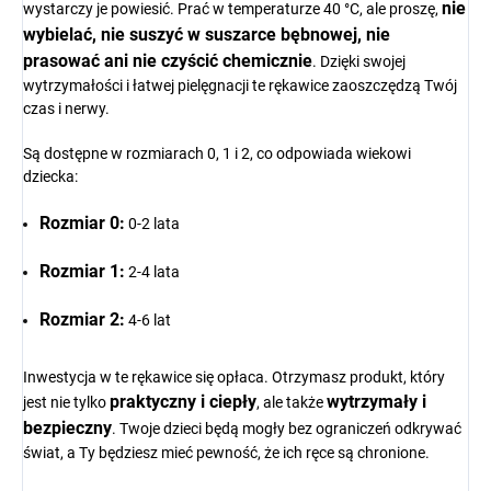
nie
wystarczy je powiesić. Prać w temperaturze 40 °C, ale proszę,
wybielać, nie suszyć w suszarce bębnowej, nie
prasować ani nie czyścić chemicznie
. Dzięki swojej
wytrzymałości i łatwej pielęgnacji te rękawice zaoszczędzą Twój
czas i nerwy.
Są dostępne w rozmiarach 0, 1 i 2, co odpowiada wiekowi
dziecka:
Rozmiar 0:
0-2 lata
Rozmiar 1:
2-4 lata
Rozmiar 2:
4-6 lat
Inwestycja w te rękawice się opłaca. Otrzymasz produkt, który
praktyczny i ciepły
wytrzymały i
jest nie tylko
, ale także
bezpieczny
. Twoje dzieci będą mogły bez ograniczeń odkrywać
świat, a Ty będziesz mieć pewność, że ich ręce są chronione.