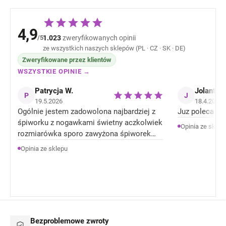
4,9
/5
1.023
zweryfikowanych opinii
ze wszystkich naszych sklepów (PL · CZ · SK · DE)
Zweryfikowane przez klientów
WSZYSTKIE OPINIE →
Patrycja W.
Jolanta J
P
J
19.5.2026
18.4.2026
Ogólnie jestem zadowolona najbardziej z
Juz poleca zn
śpiworku z nogawkami świetny aczkolwiek
Opinia ze sklep
rozmiarówka sporo zawyżona śpiworek
rozmiar 92 jest jak 104 rozmiar . Ale
Opinia ze sklepu
Ogólnie jestem zadowolona z produktów.
Bezproblemowe zwroty