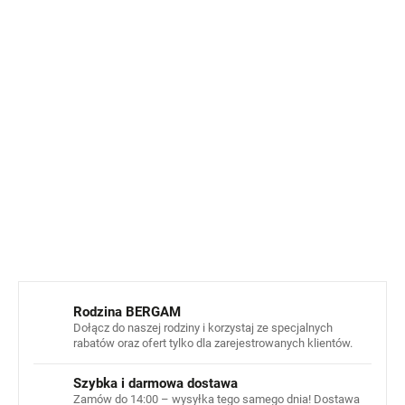
Wytrzymałość i ochrona:
Materiał jest
wodoodporny
,
dzięki czemu idealnie nadaje się do wszystkich
zimowych aktywności i utrzymuje dziecięce dłonie w
suchości.
Z tymi
zimowymi rękawicami dla dzieci
Twoje dziecko
zawsze będzie miało ciepło, sucho i będzie bezpieczne.
Odblaskowe logo.
INFORMACJE SZCZEGÓŁOWE
ZADAJ PYTANIE
POWIADOM MNIE
Rodzina BERGAM
Dołącz do naszej rodziny i korzystaj ze specjalnych
rabatów oraz ofert tylko dla zarejestrowanych klientów.
Szybka i darmowa dostawa
Zamów do 14:00 – wysyłka tego samego dnia! Dostawa