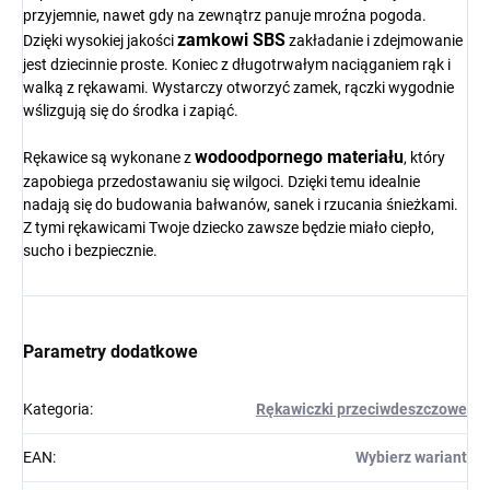
przyjemnie, nawet gdy na zewnątrz panuje mroźna pogoda.
zamkowi SBS
Dzięki wysokiej jakości
zakładanie i zdejmowanie
jest dziecinnie proste. Koniec z długotrwałym naciąganiem rąk i
walką z rękawami. Wystarczy otworzyć zamek, rączki wygodnie
wślizgują się do środka i zapiąć.
wodoodpornego materiału
Rękawice są wykonane z
, który
zapobiega przedostawaniu się wilgoci. Dzięki temu idealnie
nadają się do budowania bałwanów, sanek i rzucania śnieżkami.
Z tymi rękawicami Twoje dziecko zawsze będzie miało ciepło,
sucho i bezpiecznie.
Parametry dodatkowe
Kategoria
:
Rękawiczki przeciwdeszczowe
EAN
:
Wybierz wariant