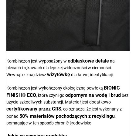
odblaskowe detale
Kombinezon jest wyposażony w
na
plecach i rękawach dla lepszej widoczności w ciemności.
wizytówkę
Wewnątrz znajdziesz
dla łatwej identyfikacji.
BIONIC
Kombinezon jest wykończony ekologiczną powłoką
FINISH® ECO
odpornym na wodę i brud
, która czyni go
bez
użycia szkodliwych substancji. Materiał jest dodatkowo
certyfikowany przez GRS
, co oznacza, że jest wykonany z
50% materiałów pochodzących z recyklingu
ponad
,
pomagając w ten sposób chronić środowisko.
Jakie są wymiary produktu: