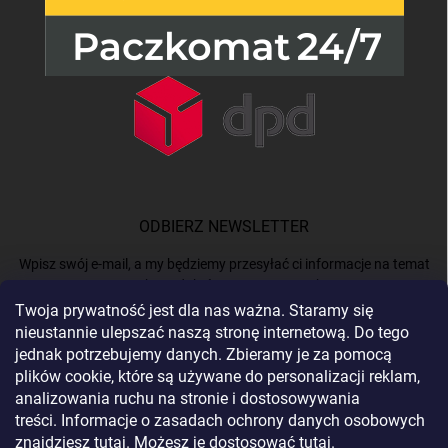
ODBIERZ NEWSLETTER
Wpisz swój e-mail, a my będziemy przesyłać ci informacje na temat
nowych produktów na naszym e-shop.
Twoja prywatność jest dla nas ważna. Staramy się
nieustannie ulepszać naszą stronę internetową. Do tego
E-MAIL
jednak potrzebujemy danych. Zbieramy je za pomocą
plików cookie, które są używane do personalizacji reklam,
analizowania ruchu na stronie i dostosowywania
treści. Informacje o zasadach ochrony danych osobowych
Podając e-mail, akceptujesz
politykę prywatności.
znajdziesz
tutaj
. Możesz je dostosować
tutaj
.