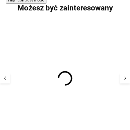
Możesz być zainteresowany
PROMOCJA
WYPRZEDAŻ
Ciepły zimowy
Dziecięcy komb
kombinezon dziecięcy
zimowy z memb
Villervalla - niebieski
Reima Puhuri - 
ATLANTIC
Rosy Berry
313,89 zł
333,82 