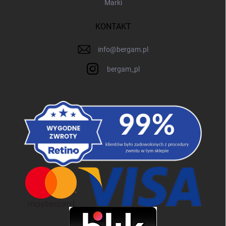
Marki
KONTAKT
info
@
bergam.pl
bergam_pl