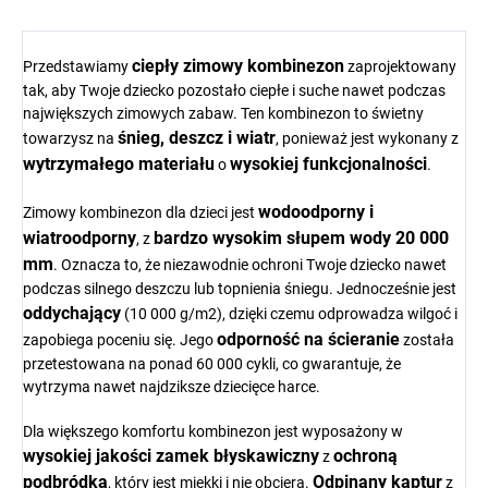
ciepły zimowy kombinezon
Przedstawiamy
zaprojektowany
tak, aby Twoje dziecko pozostało ciepłe i suche nawet podczas
największych zimowych zabaw. Ten kombinezon to świetny
śnieg, deszcz i wiatr
towarzysz na
, ponieważ jest wykonany z
wytrzymałego materiału
wysokiej funkcjonalności
o
.
wodoodporny i
Zimowy kombinezon dla dzieci jest
wiatroodporny
bardzo wysokim słupem wody 20 000
, z
mm
. Oznacza to, że niezawodnie ochroni Twoje dziecko nawet
podczas silnego deszczu lub topnienia śniegu. Jednocześnie jest
oddychający
(10 000 g/m2), dzięki czemu odprowadza wilgoć i
odporność na ścieranie
zapobiega poceniu się. Jego
została
przetestowana na ponad 60 000 cykli, co gwarantuje, że
wytrzyma nawet najdziksze dziecięce harce.
Dla większego komfortu kombinezon jest wyposażony w
wysokiej jakości zamek błyskawiczny
ochroną
z
podbródka
Odpinany kaptur
, który jest miękki i nie obciera.
z