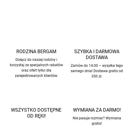
INFORMACJE SZCZEGÓŁOWE
ZADAJ PYTANIE
POWIADOM MNIE
RODZINA BERGAM
SZYBKA I DARMOWA
DOSTAWA
Dołącz do naszej rodziny i
korzystaj ze specjalnych rabatów
Zamów do 14:00 – wysyłka tego
oraz ofert tylko dla
samego dnia! Dostawa gratis od
zarejestrowanych klientów.
350 zł.
WSZYSTKO DOSTĘPNE
WYMIANA ZA DARMO!
OD RĘKI!
Nie pasuje rozmiar? Wymiana
gratis!