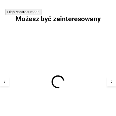
High-contrast mode
Możesz być zainteresowany
Dziecięcy kapelusz UV z
Dziecięcy kapel
daszkiem
daszkiem
przeciwsłonecznym
przeciwsłonec
Blue Geggamoja
różowy Geggam