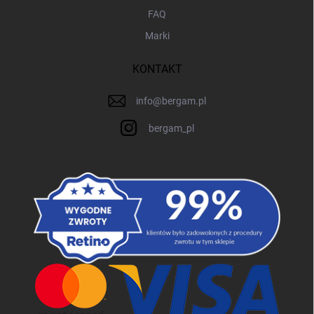
FAQ
Marki
KONTAKT
info
@
bergam.pl
bergam_pl