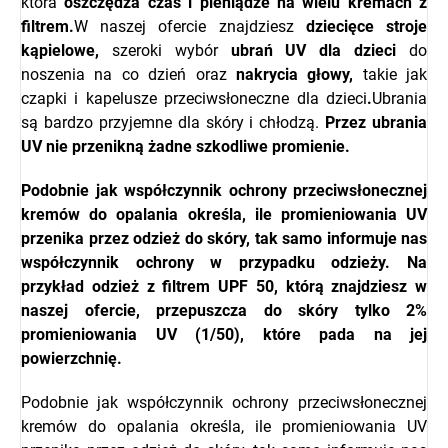
która
oszczędza czas i pieniądze na wielu kremach z
filtrem.
W naszej ofercie znajdziesz
dziecięce
stroje
kąpielowe,
szeroki wybór
ubrań UV dla dzieci
do
noszenia na co dzień oraz
nakrycia głowy,
takie jak
czapki i kapelusze przeciwsłoneczne dla dzieci
.
Ubrania
są bardzo przyjemne dla skóry i chłodzą.
Przez ubrania
UV nie przenikną żadne szkodliwe promienie.
Podobnie jak współczynnik ochrony przeciwsłonecznej
kremów do opalania określa, ile promieniowania UV
przenika przez odzież do skóry, tak samo informuje nas
współczynnik ochrony w przypadku odzieży. Na
przykład odzież z filtrem UPF 50, którą znajdziesz w
naszej ofercie, przepuszcza do skóry tylko 2%
promieniowania UV (1/50), które pada na jej
powierzchnię.
Podobnie jak współczynnik ochrony przeciwsłonecznej
kremów do opalania określa, ile promieniowania UV