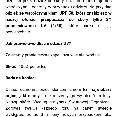
przenika przez odzież do skóry, tak samo informuje nas
współczynnik ochrony w przypadku odzieży. Na przykład
odzież ze
współczynnikiem UPF 50, którą znajdziesz w
naszej ofercie, przepuszcza do skóry tylko 2%
promieniowania UV (1/50),
które padło na jej
powierzchnię.
Jak prawidłowo dbać o odzież UV?
Zalecamy pranie ręczne kapelusza w letniej wodzie.
Skład
: 100% poliester.
Rada na koniec:
Odzież ochronna przed słońcem chroni ten
największy
organ, jaki mamy
, i nie możemy go wymienić na inny.
Naszą skórę. Według statystyk Światowej Organizacji
Zdrowia (WHO) każdego roku na całym świecie
występuje ponad 3 miliony nowych przypadków raka