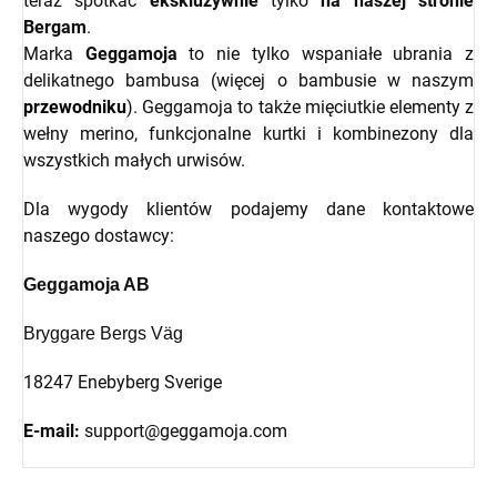
teraz spotkać
ekskluzywnie
tylko
na naszej stronie
Bergam
.
Marka
Geggamoja
to nie tylko wspaniałe ubrania z
delikatnego bambusa (więcej o bambusie w naszym
przewodniku
). Geggamoja to także mięciutkie elementy z
wełny merino, funkcjonalne kurtki i kombinezony dla
wszystkich małych urwisów.
Dla wygody klientów podajemy dane kontaktowe
naszego dostawcy:
Geggamoja AB
Bryggare Bergs Väg
18247 Enebyberg Sverige
E-mail:
support@geggamoja.com