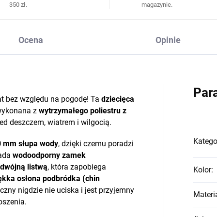
350 zł.
magazynie.
Ocena
Opinie
Par
t bez względu na pogodę! Ta
dziecięca
wykonana z
wytrzymałego poliestru z
zed deszczem, wiatrem i wilgocią.
Katego
0 mm słupa wody
, dzięki czemu poradzi
iada
wodoodporny zamek
dwójną listwą
, która zapobiega
Kolor
:
ękka osłona podbródka (chin
ny nigdzie nie uciska i jest przyjemny
Materi
oszenia.