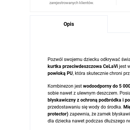
zarejestrowanych klientów.
Opis
Pozwól swojemu dziecku odkrywać świa
kurtka przeciwdeszczowa CeLaVi
jest 
powłoką PU
, która skutecznie chroni pr
Kombinezon jest
wodoodporny do 5 00
sobie nawet z ulewnym deszczem. Pos
błyskawiczny z ochroną podbródka i po
przedostawaniu się wody do środka.
Mi
protector)
zapewnia, że zamek błyskawicz
dla dziecka nawet podczas dłuższego n