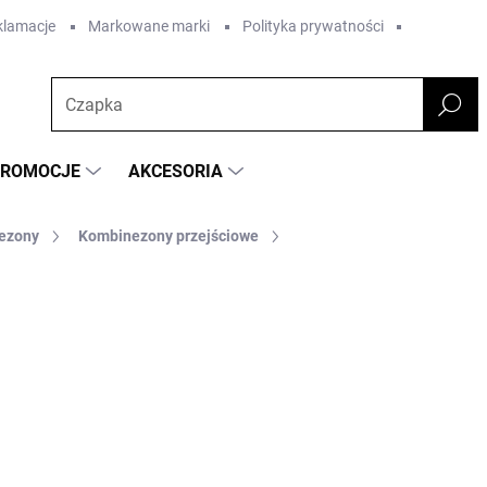
eklamacje
Markowane marki
Polityka prywatności
PROMOCJE
AKCESORIA
ezony
Kombinezony przejściowe
KOLOR
ELAVI
235,31 zł