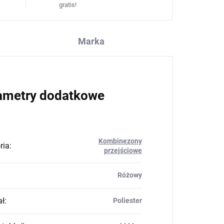
gratis!
Marka
ametry dodatkowe
Kombinezony
ria
:
przejściowe
Różowy
ał
:
Poliester