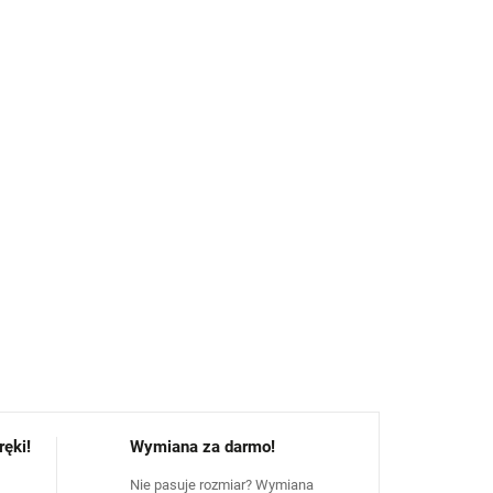
100% ochrona przed deszczem
kawiczny z podwójną listwą i ochroną
egulacja
– nogawki pozostają na miejscu
psza widoczność i bezpieczeństwo
ą PU
– wytrzymały i łatwy do czyszczenia
ZADAJ PYTANIE
POWIADOM MNIE
ęki!
Wymiana za darmo!
Nie pasuje rozmiar? Wymiana