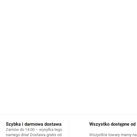
Słupek wody 5000 mm
– 
Wodoodporny zamek błys
podbródka
Odpinany kaptur
– łatwa r
Elastyczne paski pod buty
Elementy odblaskowe
– le
100% poliester z powłok
INFORMACJE SZCZEGÓŁOWE
Szybka i darmowa dostawa
Wszystko dostępne od r
Zamów do 14:00 – wysyłka tego
samego dnia! Dostawa gratis od
Wszystkie towary mamy na