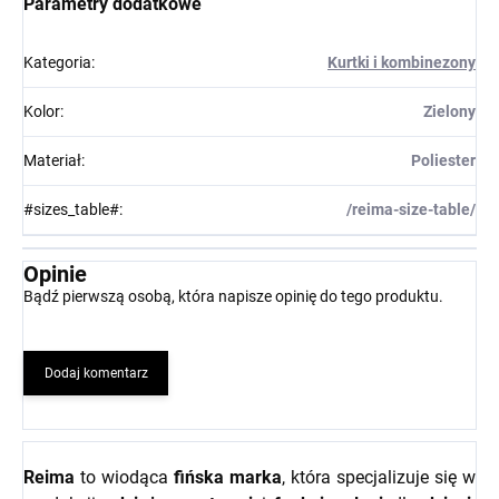
Parametry dodatkowe
Kategoria
:
Kurtki i kombinezony
Kolor
:
Zielony
Materiał
:
Poliester
#sizes_table#
:
/reima-size-table/
Opinie
Bądź pierwszą osobą, która napisze opinię do tego produktu.
Dodaj komentarz
Reima
to wiodąca
fińska marka
, która specjalizuje się w