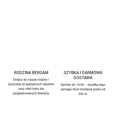
Odporność na ścieranie:
25 000 cykli
Wodoodporność:
10 000 mm
Oddychalność:
3 000 g/m²/24 h
INFORMACJE SZCZEGÓŁOWE
ZADAJ PYTANIE
POWIADOM MNIE
RODZINA BERGAM
SZYBKA I DARMOWA
DOSTAWA
Dołącz do naszej rodziny i
korzystaj ze specjalnych rabatów
Zamów do 14:00 – wysyłka tego
oraz ofert tylko dla
samego dnia! Dostawa gratis od
zarejestrowanych klientów.
350 zł.