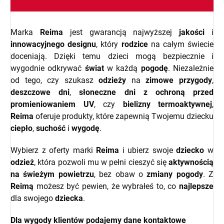
Marka
Reima
jest gwarancją najwyższej
jakości
i
innowacyjnego designu
, który
rodzice
na całym świecie
doceniają. Dzięki temu dzieci mogą bezpiecznie i
wygodnie odkrywać
świat
w każdą
pogodę
. Niezależnie
od tego, czy szukasz
odzieży
na
zimowe przygody
,
deszczowe dni
,
słoneczne dni z ochroną przed
promieniowaniem UV
, czy
bielizny termoaktywnej
,
Reima
oferuje produkty, które zapewnią Twojemu dziecku
ciepło
,
suchość
i
wygodę
.
Wybierz z oferty marki
Reima
i ubierz swoje
dziecko
w
odzież
, która pozwoli mu w pełni cieszyć się
aktywnością
na świeżym powietrzu
, bez obaw o
zmiany pogody
. Z
Reimą
możesz być pewien, że wybrałeś to, co
najlepsze
dla swojego
dziecka
.
Dla wygody klientów podajemy dane kontaktowe