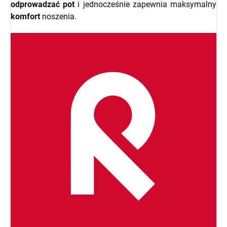
odprowadzać pot
i jednocześnie zapewnia maksymalny
komfort
noszenia.