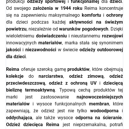
produkcji
odzieży sportowej
i
funkcjonalnej
dla
dzieci
.
Od swojego
założenia w 1944 roku
Reima koncentruje
się na zapewnieniu maksymalnego
komfortu
i
ochrony
dla dzieci podczas każdej
aktywności na świeżym
powietrzu
, niezależnie od
warunków pogodowych
. Dzięki
wieloletniemu
doświadczeniu
i nieustannemu
rozwojowi
innowacyjnych
materiałów
, marka stała się synonimem
jakości
i
niezawodności
w świecie
odzieży outdoorowej
dla dzieci
.
Reima
oferuje szeroką gamę
produktów
, które obejmują
kolekcje
do
narciarstwa
,
odzież zimową
,
odzież
przeciwdeszczową
,
odzież z ochroną UV
i
dziecięcą
bieliznę termoaktywną
. Typową cechą produktów tej
marki jest zastosowanie
najnowocześniejszych
materiałów
i wysoce funkcjonalnych
membran
, które
zapewniają, że odzież jest nie tylko
wodoodporna
i
oddychająca
, ale także wysoce
odporna na ścieranie
.
Odzież dziecięca Reima
jest nieprzemakalna, potrafi