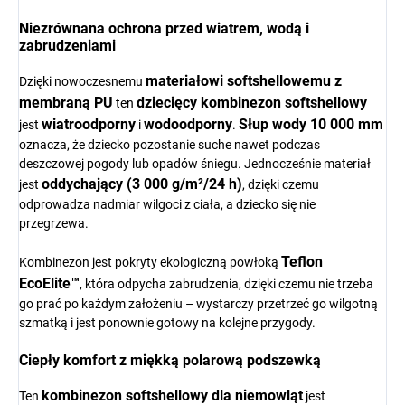
Niezrównana ochrona przed wiatrem, wodą i
zabrudzeniami
materiałowi softshellowemu z
Dzięki nowoczesnemu
membraną PU
dziecięcy kombinezon softshellowy
ten
wiatroodporny
wodoodporny
Słup wody 10 000 mm
jest
i
.
oznacza, że dziecko pozostanie suche nawet podczas
deszczowej pogody lub opadów śniegu. Jednocześnie materiał
oddychający (3 000 g/m²/24 h)
jest
, dzięki czemu
odprowadza nadmiar wilgoci z ciała, a dziecko się nie
przegrzewa.
Teflon
Kombinezon jest pokryty ekologiczną powłoką
EcoElite™
, która odpycha zabrudzenia, dzięki czemu nie trzeba
go prać po każdym założeniu – wystarczy przetrzeć go wilgotną
szmatką i jest ponownie gotowy na kolejne przygody.
Ciepły komfort z miękką polarową podszewką
kombinezon softshellowy dla niemowląt
Ten
jest