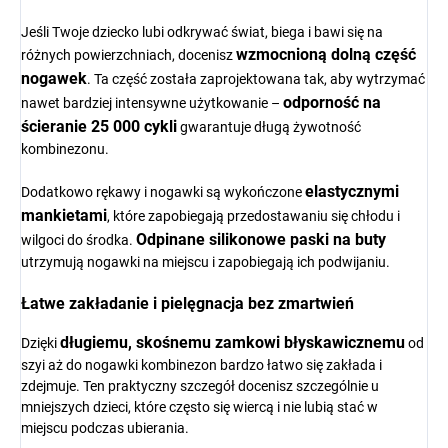
Jeśli Twoje dziecko lubi odkrywać świat, biega i bawi się na
wzmocnioną dolną część
różnych powierzchniach, docenisz
nogawek
. Ta część została zaprojektowana tak, aby wytrzymać
odporność na
nawet bardziej intensywne użytkowanie –
ścieranie 25 000 cykli
gwarantuje długą żywotność
kombinezonu.
elastycznymi
Dodatkowo rękawy i nogawki są wykończone
mankietami
, które zapobiegają przedostawaniu się chłodu i
Odpinane silikonowe paski na buty
wilgoci do środka.
utrzymują nogawki na miejscu i zapobiegają ich podwijaniu.
Łatwe zakładanie i pielęgnacja bez zmartwień
długiemu, skośnemu zamkowi błyskawicznemu
Dzięki
od
szyi aż do nogawki kombinezon bardzo łatwo się zakłada i
zdejmuje. Ten praktyczny szczegół docenisz szczególnie u
mniejszych dzieci, które często się wiercą i nie lubią stać w
miejscu podczas ubierania.