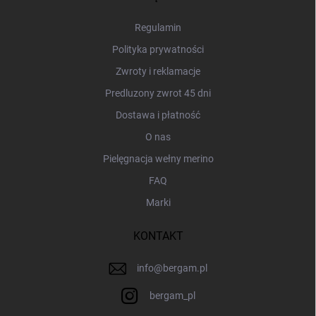
k
a
Regulamin
Polityka prywatności
Zwroty i reklamacje
Predluzony zwrot 45 dni
Dostawa i płatność
O nas
Pielęgnacja wełny merino
FAQ
Marki
KONTAKT
info
@
bergam.pl
bergam_pl