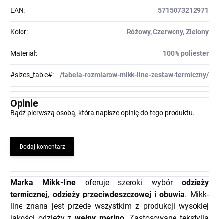
EAN
:
5715073212971
Kolor
:
Różowy, Czerwony, Zielony
Materiał
:
100% poliester
#sizes_table#
:
/tabela-rozmiarow-mikk-line-zestaw-termiczny/
Opinie
Bądź pierwszą osobą, która napisze opinię do tego produktu.
Dodaj komentarz
Marka Mikk-line
oferuje szeroki wybór
odzieży
termicznej, odzieży przeciwdeszczowej i obuwia
. Mikk-
line znana jest przede wszystkim z produkcji wysokiej
jakości odzieży z
wełny merino.
Zastosowane tekstylia