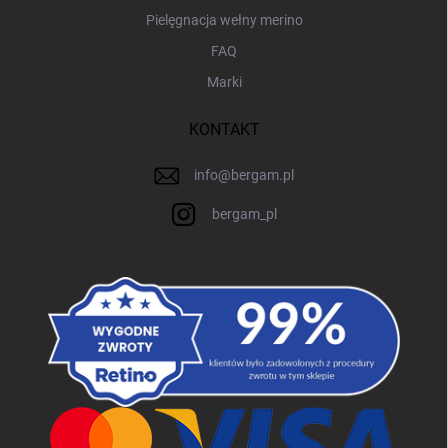
Pielęgnacja wełny merino
FAQ
Marki
KONTAKT
info
@
bergam.pl
bergam_pl