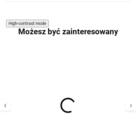
High-contrast mode
Możesz być zainteresowany
PROMOCJA
PROMOCJA
Dziecięcy komplet
Dziecięcy zesta
termoaktywny kurtka i
termoaktywny ku