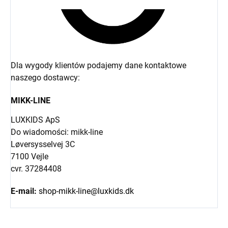
Dla wygody klientów podajemy dane kontaktowe
naszego dostawcy:
MIKK-LINE
LUXKIDS ApS
Do wiadomości: mikk-line
Løversysselvej 3C
7100 Vejle
cvr. 37284408
E-mail:
shop-mikk-line@luxkids.dk