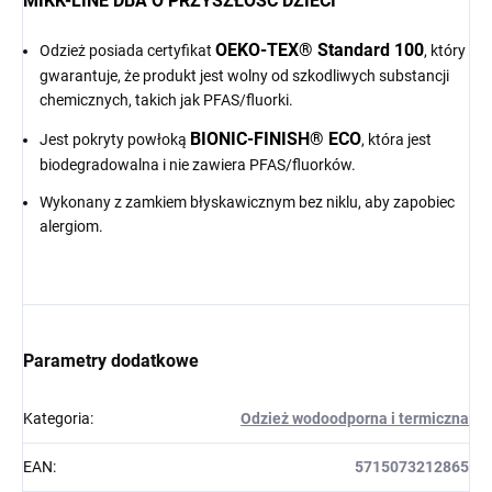
MIKK-LINE DBA O PRZYSZŁOŚĆ DZIECI
OEKO-TEX® Standard 100
Odzież posiada certyfikat
, który
gwarantuje, że produkt jest wolny od szkodliwych substancji
chemicznych, takich jak PFAS/fluorki.
BIONIC-FINISH® ECO
Jest pokryty powłoką
, która jest
biodegradowalna i nie zawiera PFAS/fluorków.
Wykonany z zamkiem błyskawicznym bez niklu, aby zapobiec
alergiom.
Parametry dodatkowe
Kategoria
:
Odzież wodoodporna i termiczna
EAN
:
5715073212865