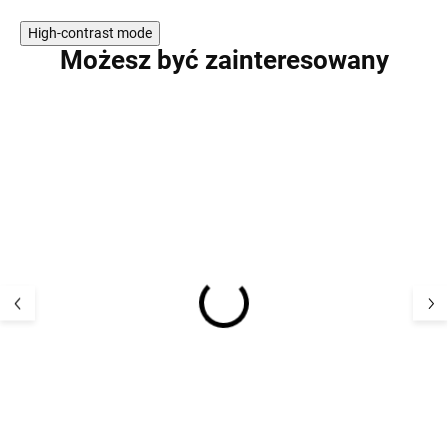
High-contrast mode
Możesz być zainteresowany
PROMOCJA
PROMOCJA
Dziecięcy komplet
Dziecięcy zesta
termoaktywny kurtka i
termoaktywny ku
spodnie Mikk-Line
spodnie Adobe 
4205ML - Popielaty
Mikk-Line
173,38 zł
180,22 