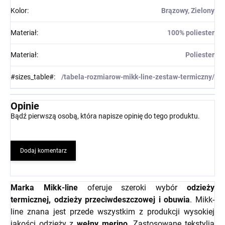
Kolor
:
Brązowy, Zielony
Materiał
:
100% poliester
Materiał
:
Poliester
#sizes_table#
:
/tabela-rozmiarow-mikk-line-zestaw-termiczny/
Opinie
Bądź pierwszą osobą, która napisze opinię do tego produktu.
Dodaj komentarz
Marka Mikk-line
oferuje szeroki wybór
odzieży
termicznej, odzieży przeciwdeszczowej i obuwia
. Mikk-
line znana jest przede wszystkim z produkcji wysokiej
jakości odzieży z
wełny merino.
Zastosowane tekstylia