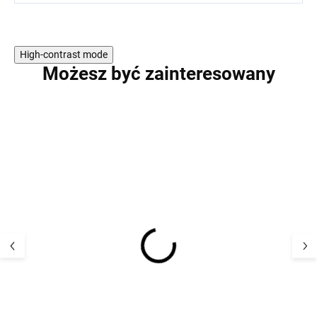
High-contrast mode
Możesz być zainteresowany
PROMOCJA
PROMOCJA
Dziecięcy komplet
Dziecięcy zesta
termoaktywny kurtka i
termoaktywny ku