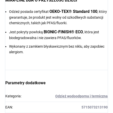
MIKK-LINE DBA O PRZYSZŁOŚĆ DZIECI
OEKO-TEX® Standard 100
Odzież posiada certyfikat
, który
gwarantuje, że produkt jest wolny od szkodliwych substancji
chemicznych, takich jak PFAS/fluorki.
BIONIC-FINISH® ECO
Jest pokryty powłoką
, która jest
biodegradowalna i nie zawiera PFAS/fluorków.
Wykonany z zamkiem błyskawicznym bez niklu, aby zapobiec
alergiom.
Parametry dodatkowe
Kategoria
:
Odzież wodoodporna i termiczna
EAN
:
5715073213190