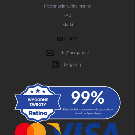
Pielęgnacja wełny merino
FAQ
Marki
KONTAKT
info
@
bergam.pl
bergam_pl