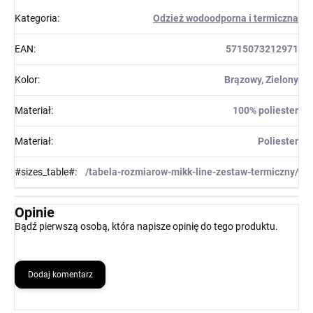
Kategoria
:
Odzież wodoodporna i termiczna
EAN
:
5715073212971
Kolor
:
Brązowy, Zielony
Materiał
:
100% poliester
Materiał
:
Poliester
#sizes_table#
:
/tabela-rozmiarow-mikk-line-zestaw-termiczny/
Opinie
Bądź pierwszą osobą, która napisze opinię do tego produktu.
Dodaj komentarz