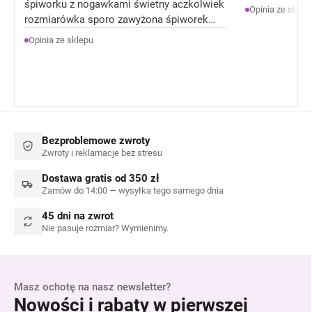
śpiworku z nogawkami świetny aczkolwiek
Opinia ze sklep
rozmiarówka sporo zawyżona śpiworek
rozmiar 92 jest jak 104 rozmiar . Ale
Opinia ze sklepu
Ogólnie jestem zadowolona z produktów.
Bezproblemowe zwroty
Zwroty i reklamacje bez stresu
Dostawa gratis od 350 zł
Zamów do 14:00 — wysyłka tego samego dnia
45 dni na zwrot
Nie pasuje rozmiar? Wymienimy.
Masz ochotę na nasz newsletter?
Nowości i rabaty w pierwszej