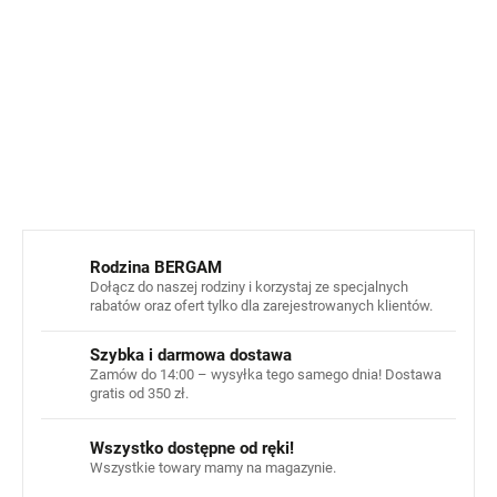
OEKO-TEX® Standard 100
Materiał
: 100% poliester
INFORMACJE SZCZEGÓŁOWE
ZADAJ PYTANIE
POWIADOM MNIE
Rodzina BERGAM
Dołącz do naszej rodziny i korzystaj ze specjalnych
rabatów oraz ofert tylko dla zarejestrowanych klientów.
Szybka i darmowa dostawa
Zamów do 14:00 – wysyłka tego samego dnia! Dostawa
gratis od 350 zł.
Wszystko dostępne od ręki!
Wszystkie towary mamy na magazynie.