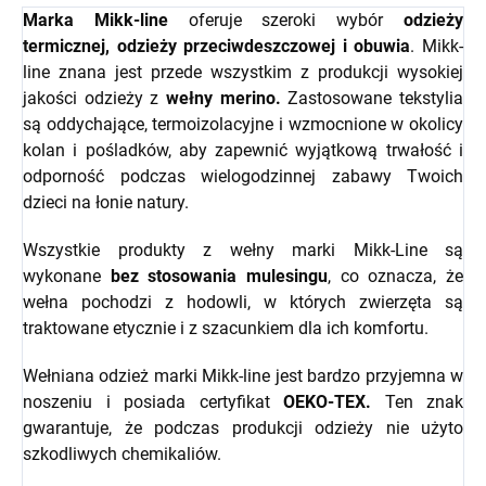
Marka Mikk-line
oferuje szeroki wybór
odzieży
termicznej, odzieży przeciwdeszczowej i obuwia
. Mikk-
line znana jest przede wszystkim z produkcji wysokiej
jakości odzieży z
wełny merino.
Zastosowane tekstylia
są oddychające, termoizolacyjne i wzmocnione w okolicy
kolan i pośladków, aby zapewnić wyjątkową trwałość i
odporność podczas wielogodzinnej zabawy Twoich
dzieci na łonie natury.
Wszystkie produkty z wełny marki Mikk-Line są
wykonane
bez stosowania mulesingu
, co oznacza, że
wełna pochodzi z hodowli, w których zwierzęta są
traktowane etycznie i z szacunkiem dla ich komfortu.
Wełniana odzież marki Mikk-line jest bardzo przyjemna w
noszeniu i posiada certyfikat
OEKO-TEX.
Ten znak
gwarantuje, że podczas produkcji odzieży nie użyto
szkodliwych chemikaliów.