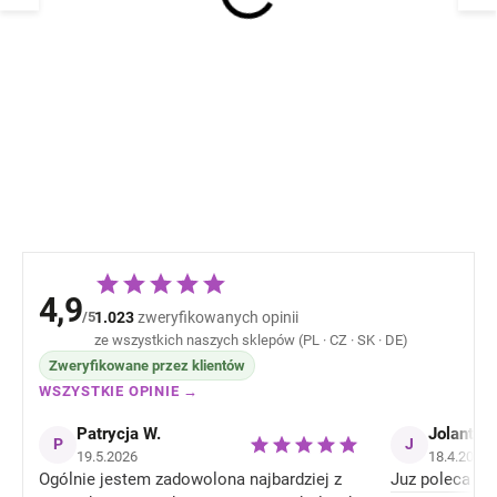
Dziecięcy komplet
Dziecięcy zesta
termoaktywny kurtka i
termoaktywny ku
spodnie Mikk-Line
spodnie Adobe 
4205ML - Cranberry
Mikk-Line
172,95 zł
179,77 
4,9
/5
1.023
zweryfikowanych opinii
ze wszystkich naszych sklepów (PL · CZ · SK · DE)
Zweryfikowane przez klientów
WSZYSTKIE OPINIE →
Patrycja W.
Jolanta J
P
J
19.5.2026
18.4.2026
Ogólnie jestem zadowolona najbardziej z
Juz poleca zn