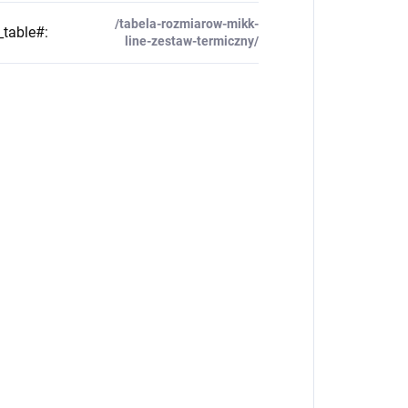
/tabela-rozmiarow-mikk-
_table#
:
line-zestaw-termiczny/