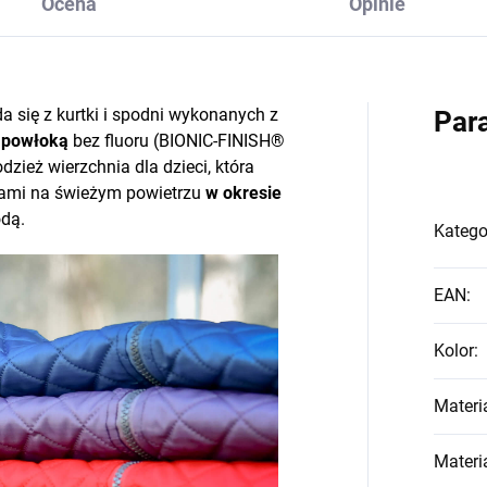
Ocena
Opinie
a się z kurtki i spodni wykonanych z
Par
 powłoką
bez fluoru (BIONIC-FINISH®
dzież wierzchnia dla dzieci, która
odami na świeżym powietrzu
w okresie
dą.
Katego
EAN
:
Kolor
:
Materi
Materi