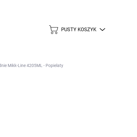
PUSTY KOSZYK
KOSZYK
dnie Mikk-Line 4205ML - Popielaty
d
173,38 zł