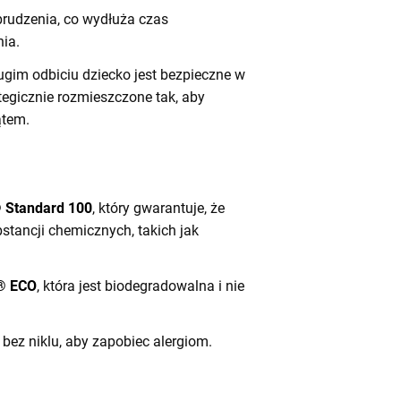
brudzenia, co wydłuża czas
ia.
gim odbiciu dziecko jest bezpieczne w
tegicznie rozmieszczone tak, aby
ątem.
I
Standard 100
, który gwarantuje, że
stancji chemicznych, takich jak
® ECO
, która jest biodegradowalna i nie
z niklu, aby zapobiec alergiom.