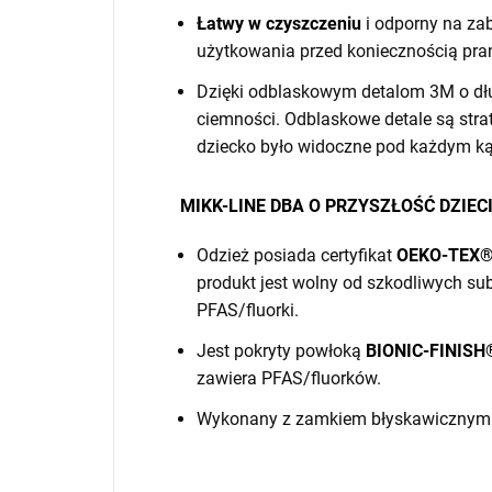
Łatwy w czyszczeniu
i odporny na za
użytkowania przed koniecznością pran
Dzięki odblaskowym detalom 3M o dłu
ciemności. Odblaskowe detale są stra
dziecko było widoczne pod każdym k
MIKK-LINE DBA O PRZYSZŁOŚĆ DZIEC
Odzież posiada certyfikat
OEKO-TEX® 
produkt jest wolny od szkodliwych sub
PFAS/fluorki.
Jest pokryty powłoką
BIONIC-FINISH
zawiera PFAS/fluorków.
Wykonany z zamkiem błyskawicznym be