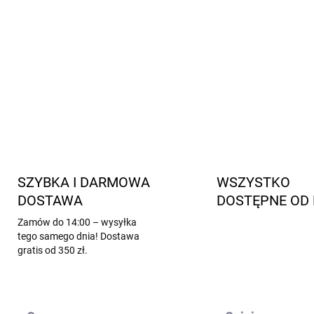
OEKO-TEX® Standard 100
Materiał
: 100% poliester
INFORMACJE SZCZEGÓŁOWE
SZYBKA I DARMOWA
WSZYSTKO
DOSTAWA
DOSTĘPNE OD 
Zamów do 14:00 – wysyłka
tego samego dnia! Dostawa
gratis od 350 zł.