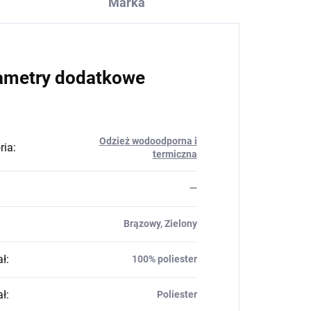
Marka
ametry dodatkowe
Odzież wodoodporna i
ria
:
termiczna
—
Brązowy, Zielony
ał
:
100% poliester
ał
:
Poliester