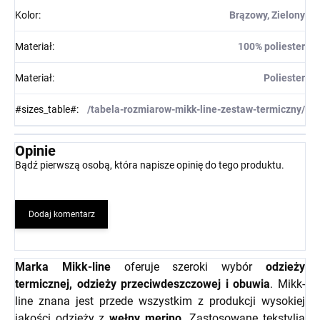
Kolor
:
Brązowy, Zielony
Materiał
:
100% poliester
Materiał
:
Poliester
#sizes_table#
:
/tabela-rozmiarow-mikk-line-zestaw-termiczny/
Opinie
Bądź pierwszą osobą, która napisze opinię do tego produktu.
Dodaj komentarz
Marka Mikk-line
oferuje szeroki wybór
odzieży
termicznej, odzieży przeciwdeszczowej i obuwia
. Mikk-
line znana jest przede wszystkim z produkcji wysokiej
jakości odzieży z
wełny merino.
Zastosowane tekstylia