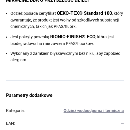
MIKK-LINE DBA O PRZYSZŁOŚĆ DZIECI
OEKO-TEX® Standard 100
Odzież posiada certyfikat
, który
gwarantuje, że produkt jest wolny od szkodliwych substancji
chemicznych, takich jak PFAS/fluorki.
BIONIC-FINISH® ECO
Jest pokryty powłoką
, która jest
biodegradowalna i nie zawiera PFAS/fluorków.
Wykonany z zamkiem błyskawicznym bez niklu, aby zapobiec
alergiom.
Parametry dodatkowe
Kategoria
:
Odzież wodoodporna i termiczna
EAN
:
—