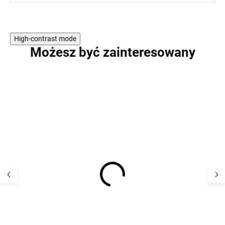
High-contrast mode
Możesz być zainteresowany
PROMOCJA
PROMOCJA
Dziecięcy komplet
Dziecięcy zesta
termoaktywny kurtka i
termoaktywny ku