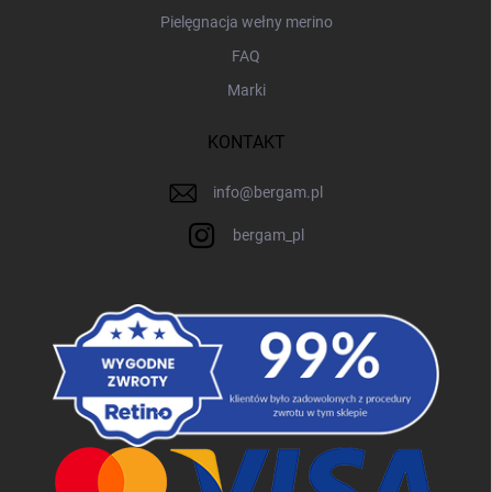
Pielęgnacja wełny merino
FAQ
Marki
KONTAKT
info
@
bergam.pl
bergam_pl