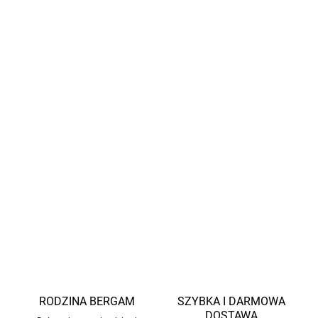
zawiera żadnych szkodliwych substancji.
Skład materiałowy:
67% wiskoza (bambus), 28%
bawełna, 5% elastan
Łatwa pielęgnacja:
prać w 40°C, nie suszyć w suszarce
bębnowej ani prasować
Rosnący krój:
W rozmiarach 50–62/68 rękawy i
nogawki można wywinąć na rączki i stópki, w
większych rozmiarach 74/80–98/104 ta funkcja nie
jest dostępna.
INFORMACJE SZCZEGÓŁOWE
ZADAJ PYTANIE
POWIADOM MNIE
RODZINA BERGAM
SZYBKA I DARMOWA
DOSTAWA