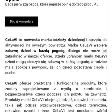
Bądź pierwszą osobą, która napisze opinię do tego produktu.
Dodaj komentarz
CeLaVi
to
norweska marka odzieży dziecięcej
i sprzętu do
aktywności na świeżym powietrzu. Marka CeLaVi
wspiera
zabawę dzieci w każdą pogodę
, dlatego nie może jej
zabraknąć w naszej ofercie. Dzięki ubraniom marki
CeLaVi
dzieci mogą cieszyć się zabawą w każdą pogodę, a rodzice
mają spokój i pewność, że ich dzieci pozostaną ciepłe i
suche.
CeLaVi
oferuje praktyczne i funkcjonalne produkty, które
zostały zaprojektowane z myślą o komforcie i
bezpieczeństwie dzieci podczas ich pobytu na zewnątrz.
Produkty marki CeLaVi obejmują odzież, obuwie i akcesoria,
takie jak odzież przeciwdeszczowa, odzież termiczna,
rękawice, czapki i inne. CeLaVi jest popularna wśród