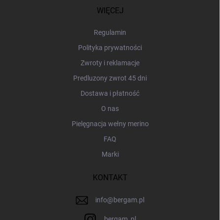
p
WIĘCEJ
k
a
Regulamin
Polityka prywatności
Zwroty i reklamacje
Predluzony zwrot 45 dni
Dostawa i płatność
O nas
Pielęgnacja wełny merino
FAQ
Marki
KONTAKT
info
@
bergam.pl
bergam_pl