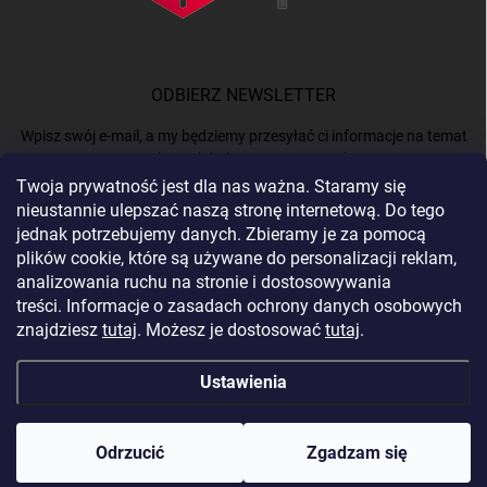
ODBIERZ NEWSLETTER
Wpisz swój e-mail, a my będziemy przesyłać ci informacje na temat
nowych produktów na naszym e-shop.
Twoja prywatność jest dla nas ważna. Staramy się
nieustannie ulepszać naszą stronę internetową. Do tego
E-MAIL
jednak potrzebujemy danych. Zbieramy je za pomocą
plików cookie, które są używane do personalizacji reklam,
analizowania ruchu na stronie i dostosowywania
treści. Informacje o zasadach ochrony danych osobowych
Podając e-mail, akceptujesz
politykę prywatności.
znajdziesz
tutaj
. Możesz je dostosować
tutaj
.
Zaloguj się
Ustawienia
Copyright 2026
BERGAM
. Wszystkie prawa zastrzeżone.
Edytuj ustawienia
plików cookie
Odrzucić
Zgadzam się
Opracował Shoptet