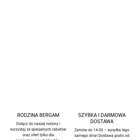
Wodoodporne spodnie w rozmiarach 62/68 - 98/104
mają regulowane elastyczne szelki i zatrzaski po
bokach.
W okresie przejściowym praktyczne jest noszenie pod
płaszczem cieplejszej odzieży, na co jest wystarczająco
dużo miejsca.
INFORMACJE SZCZEGÓŁOWE
ZADAJ PYTANIE
POWIADOM MNIE
RODZINA BERGAM
SZYBKA I DARMOWA
DOSTAWA
Dołącz do naszej rodziny i
korzystaj ze specjalnych rabatów
Zamów do 14:00 – wysyłka tego
oraz ofert tylko dla
samego dnia! Dostawa gratis od