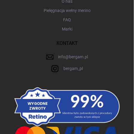
O nas
Pielęgnacja wełny merino
FAQ
Marki
KONTAKT
info
@
bergam.pl
bergam_pl