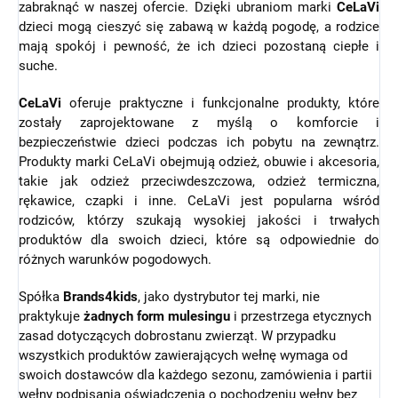
zabraknąć w naszej ofercie. Dzięki ubraniom marki
CeLaVi
dzieci mogą cieszyć się zabawą w każdą pogodę, a rodzice
mają spokój i pewność, że ich dzieci pozostaną ciepłe i
suche.
CeLaVi
oferuje praktyczne i funkcjonalne produkty, które
zostały zaprojektowane z myślą o komforcie i
bezpieczeństwie dzieci podczas ich pobytu na zewnątrz.
Produkty marki CeLaVi obejmują odzież, obuwie i akcesoria,
takie jak odzież przeciwdeszczowa, odzież termiczna,
rękawice, czapki i inne. CeLaVi jest popularna wśród
rodziców, którzy szukają wysokiej jakości i trwałych
produktów dla swoich dzieci, które są odpowiednie do
różnych warunków pogodowych.
Spółka
Brands4kids
, jako dystrybutor tej marki, nie
praktykuje
żadnych form mulesingu
i przestrzega etycznych
zasad dotyczących dobrostanu zwierząt.
W przypadku
wszystkich produktów zawierających wełnę wymaga od
swoich dostawców dla każdego sezonu, zamówienia i partii
wełny podpisania oświadczenia o pochodzeniu wełny bez