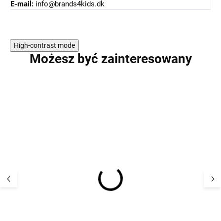
E-mail:
info@brands4kids.dk
High-contrast mode
Możesz być zainteresowany
Dziecięcy wodoodporny
Dziecięcy ociepl
zestaw
wodoodporny