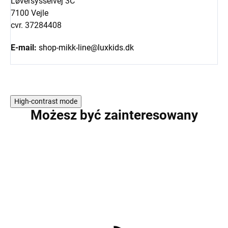
Løversysselvej 3C
7100 Vejle
cvr. 37284408
E-mail:
shop-mikk-line@luxkids.dk
High-contrast mode
Możesz być zainteresowany
PROMOCJA
PROMOCJA