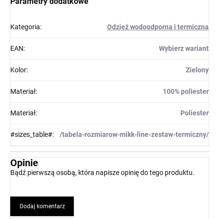
Parametry dodatkowe
Kategoria
:
Odzież wodoodporna i termiczna
EAN
:
Wybierz wariant
Kolor
:
Zielony
Materiał
:
100% poliester
Materiał
:
Poliester
#sizes_table#
:
/tabela-rozmiarow-mikk-line-zestaw-termiczny/
Opinie
Bądź pierwszą osobą, która napisze opinię do tego produktu.
Dodaj komentarz