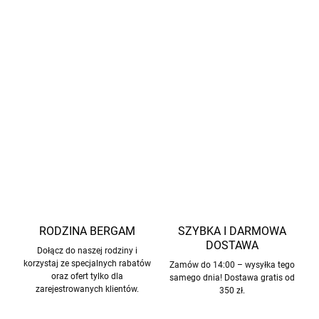
Wzmocnione kolana/tył
50 000 rubli.
Regulowany pas
w spodniach.
OEKO-TEX® Standard 100
Materiał
: 100% poliester
INFORMACJE SZCZEGÓŁOWE
ZADAJ PYTANIE
POWIADOM MNIE
RODZINA BERGAM
SZYBKA I DARMOWA
DOSTAWA
Dołącz do naszej rodziny i
korzystaj ze specjalnych rabatów
Zamów do 14:00 – wysyłka tego
oraz ofert tylko dla
samego dnia! Dostawa gratis od
zarejestrowanych klientów.
350 zł.