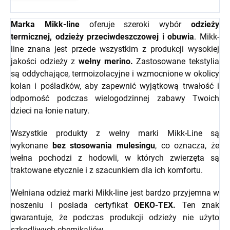
Marka Mikk-line
oferuje szeroki wybór
odzieży
termicznej, odzieży przeciwdeszczowej i obuwia
. Mikk-
line znana jest przede wszystkim z produkcji wysokiej
jakości odzieży z
wełny merino.
Zastosowane tekstylia
są oddychające, termoizolacyjne i wzmocnione w okolicy
kolan i pośladków, aby zapewnić wyjątkową trwałość i
odporność podczas wielogodzinnej zabawy Twoich
dzieci na łonie natury.
Wszystkie produkty z wełny marki Mikk-Line są
wykonane
bez stosowania mulesingu
, co oznacza, że
wełna pochodzi z hodowli, w których zwierzęta są
traktowane etycznie i z szacunkiem dla ich komfortu.
Wełniana odzież marki Mikk-line jest bardzo przyjemna w
noszeniu i posiada certyfikat
OEKO-TEX.
Ten znak
gwarantuje, że podczas produkcji odzieży nie użyto
szkodliwych chemikaliów.