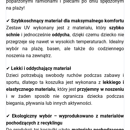
poparzonymi ramionami i plecami po dniu spędzonym
na plaży!
✔
Szybkoschnący materiał dla maksymalnego komfortu
Zestaw UV wykonany jest z materiału, który
szybko
schnie
i jednocześnie
oddycha
, dzięki czemu dziecko nie
przegrzeje się nawet w wysokich temperaturach. Idealny
wybór na plażę, basen, ale także do codziennego
noszenia na zewnątrz.
✔
Lekki i oddychający materiał
Dzieci potrzebują swobody ruchów podczas zabawy i
sportu, dlatego ta koszulka jest wykonana z
lekkiego i
elastycznego materiału
, który jest
przyjemny w noszeniu
i w żaden sposób nie ogranicza dziecka podczas
biegania, pływania lub innych aktywności.
✔
Ekologiczny wybór – wyprodukowano z materiałów
pochodzących z recyklingu
Do produkcji tej koszulki użyto
materiału pochodzącego