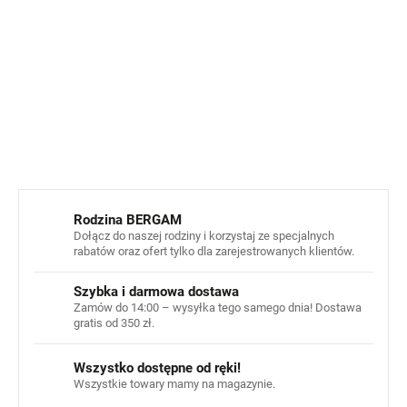
słonecznym, jednak zalecamy stosowanie
odpowiedniego kremu z filtrem na nieosłonięte partie
skóry.
INFORMACJE SZCZEGÓŁOWE
ZADAJ PYTANIE
POWIADOM MNIE
Rodzina BERGAM
Dołącz do naszej rodziny i korzystaj ze specjalnych
rabatów oraz ofert tylko dla zarejestrowanych klientów.
Szybka i darmowa dostawa
Zamów do 14:00 – wysyłka tego samego dnia! Dostawa
gratis od 350 zł.
Wszystko dostępne od ręki!
Wszystkie towary mamy na magazynie.