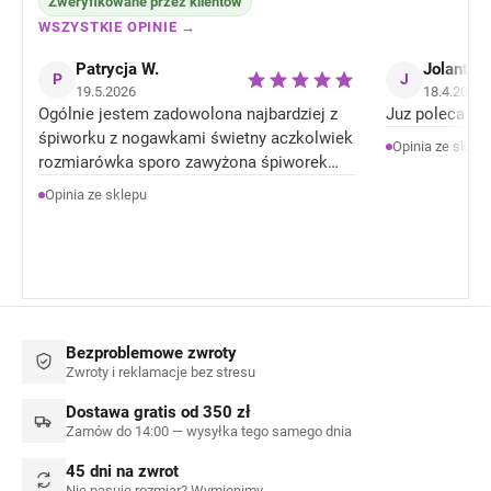
Zweryfikowane przez klientów
WSZYSTKIE OPINIE →
Patrycja W.
Jolanta J
P
J
19.5.2026
18.4.2026
Ogólnie jestem zadowolona najbardziej z
Juz poleca zn
śpiworku z nogawkami świetny aczkolwiek
Opinia ze sklep
rozmiarówka sporo zawyżona śpiworek
rozmiar 92 jest jak 104 rozmiar . Ale
Opinia ze sklepu
Ogólnie jestem zadowolona z produktów.
Bezproblemowe zwroty
Zwroty i reklamacje bez stresu
Dostawa gratis od 350 zł
Zamów do 14:00 — wysyłka tego samego dnia
45 dni na zwrot
Nie pasuje rozmiar? Wymienimy.