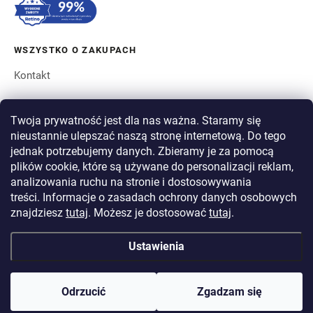
WSZYSTKO O ZAKUPACH
Kontakt
ZAMÓWIENIE I WYSYŁKA
Twoja prywatność jest dla nas ważna. Staramy się
nieustannie ulepszać naszą stronę internetową. Do tego
O BERGAM
jednak potrzebujemy danych. Zbieramy je za pomocą
plików cookie, które są używane do personalizacji reklam,
analizowania ruchu na stronie i dostosowywania
PŁATNOŚĆ
treści. Informacje o zasadach ochrony danych osobowych
WYSYŁKA
znajdziesz
tutaj
. Możesz je dostosować
tutaj
.
Ustawienia
Copyright 2026
BERGAM
. Wszystkie prawa zastrzeżone.
Edytuj ustawienia
plików cookie
Odrzucić
Zgadzam się
Opracował Shoptet