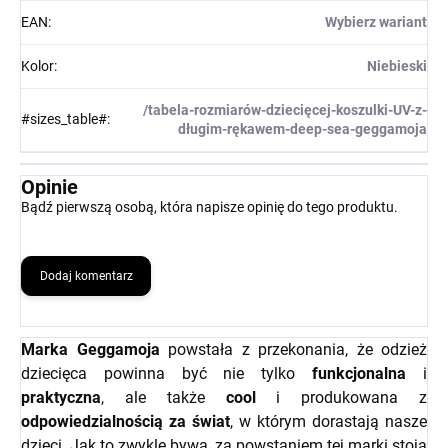
EAN
:
Wybierz wariant
Kolor
:
Niebieski
/tabela-rozmiarów-dziecięcej-koszulki-UV-z-
#sizes_table#
:
długim-rękawem-deep-sea-geggamoja
Opinie
Bądź pierwszą osobą, która napisze opinię do tego produktu.
Dodaj komentarz
Marka Geggamoja
powstała z przekonania, że odzież
dziecięca powinna być nie tylko
funkcjonalna
i
praktyczna
, ale także
cool
i produkowana z
odpowiedzialnością za świat
, w którym dorastają nasze
dzieci. Jak to zwykle bywa, za powstaniem tej marki stoją