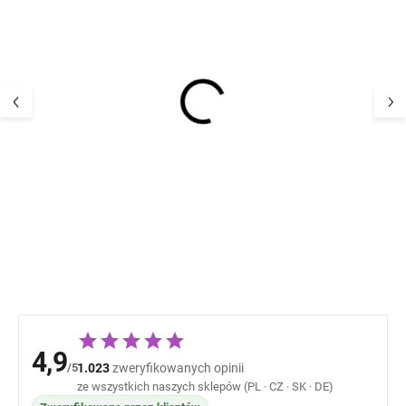
Dziecięcy zestaw UV z
Dziecięcy kompl
długim rękawem
długim rękawe
Geggamoja – kolor
Geggamoja - kol
różowy Pippi
Pippi
176,81 zł
176,81 
4,9
/5
1.023
zweryfikowanych opinii
ze wszystkich naszych sklepów (PL · CZ · SK · DE)