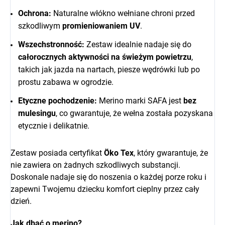
Ochrona:
Naturalne włókno wełniane chroni przed
szkodliwym
promieniowaniem UV
.
Wszechstronność:
Zestaw idealnie nadaje się do
całorocznych aktywności na świeżym powietrzu
,
takich jak jazda na nartach, piesze wędrówki lub po
prostu zabawa w ogrodzie.
Etyczne pochodzenie:
Merino marki SAFA jest
bez
mulesingu
, co gwarantuje, że wełna została pozyskana
etycznie i delikatnie.
Zestaw posiada certyfikat
Öko Tex
, który gwarantuje, że
nie zawiera on żadnych szkodliwych substancji.
Doskonale nadaje się do noszenia o każdej porze roku i
zapewni Twojemu dziecku komfort cieplny przez cały
dzień.
Jak dbać o merino?