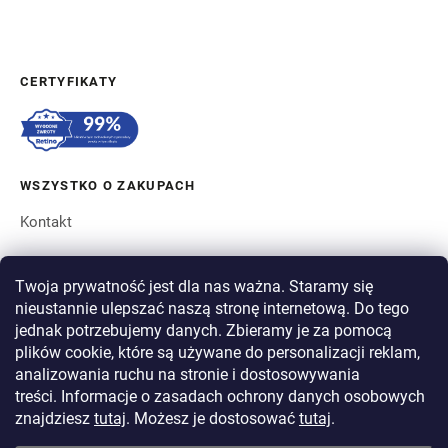
CERTYFIKATY
WSZYSTKO O ZAKUPACH
Kontakt
ZAMÓWIENIE I WYSYŁKA
Twoja prywatność jest dla nas ważna. Staramy się
nieustannie ulepszać naszą stronę internetową. Do tego
O BERGAM
jednak potrzebujemy danych. Zbieramy je za pomocą
plików cookie, które są używane do personalizacji reklam,
analizowania ruchu na stronie i dostosowywania
PŁATNOŚĆ
treści. Informacje o zasadach ochrony danych osobowych
WYSYŁKA
znajdziesz
tutaj
. Możesz je dostosować
tutaj
.