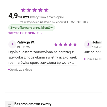
4,9
/5
1.023
zweryfikowanych opinii
ze wszystkich naszych sklepów (PL · CZ · SK · DE)
Zweryfikowane przez klientów
WSZYSTKIE OPINIE →
Patrycja W.
Jolanta J
P
J
19.5.2026
18.4.2026
Ogólnie jestem zadowolona najbardziej z
Juz poleca zn
śpiworku z nogawkami świetny aczkolwiek
Opinia ze sklep
rozmiarówka sporo zawyżona śpiworek
rozmiar 92 jest jak 104 rozmiar . Ale
Opinia ze sklepu
Ogólnie jestem zadowolona z produktów.
Bezproblemowe zwroty