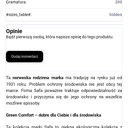
Gramatura
:
200
#sizes_table#
:
hidden
Opinie
Bądź pierwszą osobą, która napisze opinię do tego produktu.
Dodaj komentarz
Ta
norweska rodzinna marka
ma tradycję na rynku już od
1931 roku. Problem ochrony środowiska nie jest obcy tej
marce. Firma Safa poważnie traktuje odpowiedzialność za
środowisko i przyczynia się do jego ochrony na wszelkie
możliwe sposoby.
Green Comfort – dobre dla Ciebie i dla środowiska
Ta kolekcja marki Safa to piękna ekologiczna kolekcja z