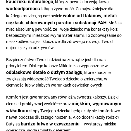
kauczuku naturalnego
, który zapewnia im wyjątkową
wodoodporność
i długą żywotność. Co najważniejsze dla
wolne od ftalanów, metali
każdego rodzica, są całkowicie
ciężkich, chlorowanych parafin i substancji PAH
. Możesz
mieć absolutną pewność, że Twoje dziecko ma kontakt tylko z
bezpiecznymi i nieszkodliwymi materiałami. To zobowiązanie do
nieszkodliwości jest kluczowe dla zdrowego rozwoju Twoich
najmniejszych odkrywców.
Bezpieczeństwo Twoich dzieci na zewnątrz jest dla nas
priorytetem. Dlatego kalosze Mikk-line są wyposażone w
odblaskowe detale o dużym zasięgu
, które znacznie
zwiększają widoczność Twojego dziecka o zmierzchu, w
ciemności lub w słabych warunkach oświetleniowych.
Komfort jest gwarantowany również wewnątrz kaloszy. Dzięki
miękkim, wyjmowanym
cienkiej i praktycznej wyściółce oraz
wkładkom
stopy Twojego dziecka będą czuły się komfortowo
nawet podczas dłuższego noszenia. A co doceni każdy rodzic?
bardzo łatwe w czyszczeniu
Buty są
– wystarczy miękka
ściereczka, woda i zwykły detergent.