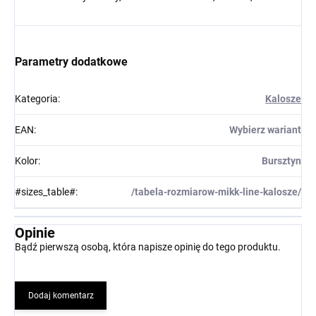
Parametry dodatkowe
Kategoria
:
Kalosze
EAN
:
Wybierz wariant
Kolor
:
Bursztyn
#sizes_table#
:
/tabela-rozmiarow-mikk-line-kalosze/
Opinie
Bądź pierwszą osobą, która napisze opinię do tego produktu.
Dodaj komentarz