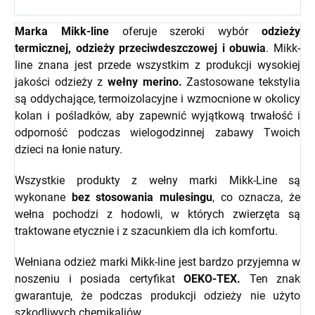
Marka Mikk-line
oferuje szeroki wybór
odzieży
termicznej, odzieży przeciwdeszczowej i obuwia
. Mikk-
line znana jest przede wszystkim z produkcji wysokiej
jakości odzieży z
wełny merino.
Zastosowane tekstylia
są oddychające, termoizolacyjne i wzmocnione w okolicy
kolan i pośladków, aby zapewnić wyjątkową trwałość i
odporność podczas wielogodzinnej zabawy Twoich
dzieci na łonie natury.
Wszystkie produkty z wełny marki Mikk-Line są
wykonane
bez stosowania mulesingu
, co oznacza, że
wełna pochodzi z hodowli, w których zwierzęta są
traktowane etycznie i z szacunkiem dla ich komfortu.
Wełniana odzież marki Mikk-line jest bardzo przyjemna w
noszeniu i posiada certyfikat
OEKO-TEX.
Ten znak
gwarantuje, że podczas produkcji odzieży nie użyto
szkodliwych chemikaliów.