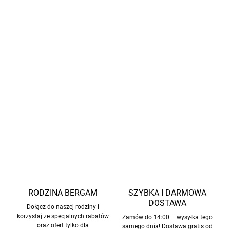
Materiał
: 43 % naturalny kauczuk, 35 % węglan wapnia,
10 % kauczuk styrenowy, 5 % biały dwutlenek krzemu, 6
% pozostałe, 1 % siarka
Odpowiednie dla
stóp o normalnej szerokości do
szerszych
, dominującego palca i kształtu „płetwy”, z
normalnym do wyższego podbiciem
oraz pięty o
normalnej szerokości do szerszej
INFORMACJE SZCZEGÓŁOWE
ZADAJ PYTANIE
POWIADOM MNIE
RODZINA BERGAM
SZYBKA I DARMOWA
DOSTAWA
Dołącz do naszej rodziny i
korzystaj ze specjalnych rabatów
Zamów do 14:00 – wysyłka tego
oraz ofert tylko dla
samego dnia! Dostawa gratis od