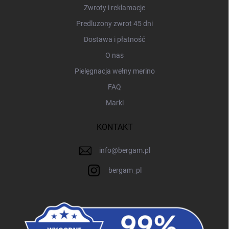
Zwroty i reklamacje
Predluzony zwrot 45 dni
Dostawa i płatność
O nas
Pielęgnacja wełny merino
FAQ
Marki
KONTAKT
info
@
bergam.pl
bergam_pl