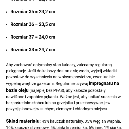
Rozmiar 35 = 23,2 cm
Rozmiar 36 = 23,5 cm
Rozmiar 37 = 24,0 cm
Rozmiar 38 = 24,7 cm
Aby zachować optymalny stan kaloszy, zalecamy regularną
pielęgnację. Jeśli do kaloszy dostanie się woda, wyjmij wkładki i
pozostaw do wyschnięcia na wolnym powietrzu, ewentualnie
impregnatu na
wypełnij wnętrze gazetami. Regularnie używaj
bazie oleju
(najlepiej bez PFAS), aby kalosze pozostały
nawilżone i zapobiec pękaniu. Ważne jest, aby unikać suszenia w
bezpośrednim słońcu lub na grzejniku i przechowywać je w
pozycji pionowej w suchym, ciemnym i chłodnym miejscu.
Skład materiału:
43% kauczuk naturalny, 35% węglan wapnia,
10% kauczuk styrenowy, 5% biała krzemionka, 6% inne, 1% siarka.