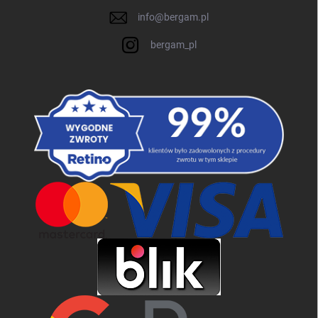
info
@
bergam.pl
bergam_pl