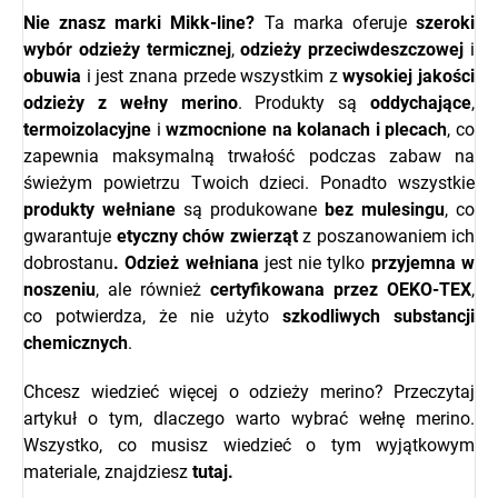
Nie znasz marki
Mikk-line
?
Ta marka oferuje
szeroki
wybór odzieży termicznej
,
odzieży przeciwdeszczowej
i
obuwia
i jest znana przede wszystkim z
wysokiej jakości
odzieży z wełny merino
. Produkty są
oddychające
,
termoizolacyjne
i
wzmocnione na kolanach i plecach
, co
zapewnia maksymalną trwałość podczas zabaw na
świeżym powietrzu Twoich dzieci. Ponadto wszystkie
produkty wełniane
są produkowane
bez mulesingu
, co
gwarantuje
etyczny chów zwierząt
z poszanowaniem ich
dobrostanu
.
Odzież wełniana
jest nie tylko
przyjemna w
noszeniu
, ale również
certyfikowana przez OEKO-TEX
,
co potwierdza, że nie użyto
szkodliwych substancji
chemicznych
.
Chcesz wiedzieć więcej o odzieży merino? Przeczytaj
artykuł o tym, dlaczego warto wybrać wełnę merino.
Wszystko, co musisz wiedzieć o tym wyjątkowym
materiale, znajdziesz
tutaj.