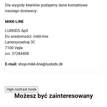
Dla wygody klientów podajemy dane kontaktowe
naszego dostawcy:
MIKK-LINE
LUXKIDS ApS
Do wiadomości: mikk-line
Løversysselvej 3C
7100 Vejle
cvr. 37284408
E-mail:
shop-mikk-line@luxkids.dk
High-contrast mode
Możesz być zainteresowany