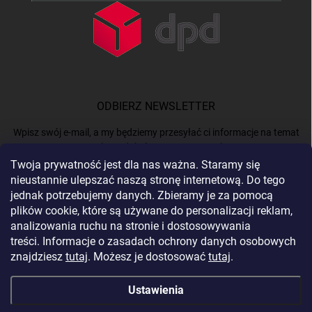
ODBIERZ NEWSLETTER
Wpisz swój e-mail, a my będziemy przesyłać ci informacje na temat
nowych produktów na naszym e-shop.
Twoja prywatność jest dla nas ważna. Staramy się
nieustannie ulepszać naszą stronę internetową. Do tego
E-MAIL
jednak potrzebujemy danych. Zbieramy je za pomocą
plików cookie, które są używane do personalizacji reklam,
analizowania ruchu na stronie i dostosowywania
treści. Informacje o zasadach ochrony danych osobowych
Podając e-mail, akceptujesz
politykę prywatności.
znajdziesz
tutaj
. Możesz je dostosować
tutaj
.
Zaloguj się
Ustawienia