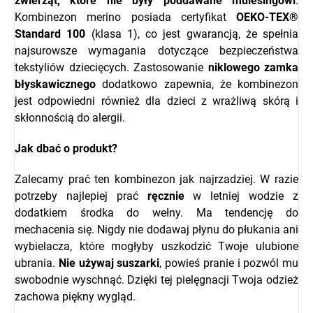
zwierząt, które nie były poddawane mulesingowi
.
Kombinezon merino posiada certyfikat
OEKO-TEX®
Standard 100
(klasa 1), co jest gwarancją, że spełnia
najsurowsze wymagania dotyczące bezpieczeństwa
tekstyliów dziecięcych. Zastosowanie
niklowego zamka
błyskawicznego
dodatkowo zapewnia, że kombinezon
jest odpowiedni również dla dzieci z wrażliwą skórą i
skłonnością do alergii.
Jak dbać o produkt?
Zalecamy prać ten kombinezon jak najrzadziej. W razie
potrzeby najlepiej prać
ręcznie
w letniej wodzie z
dodatkiem środka do wełny. Ma tendencję do
mechacenia się. Nigdy nie dodawaj płynu do płukania ani
wybielacza, które mogłyby uszkodzić Twoje ulubione
ubrania.
Nie używaj suszarki
, powieś pranie i pozwól mu
swobodnie wyschnąć. Dzięki tej pielęgnacji Twoja odzież
zachowa piękny wygląd.