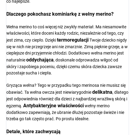
co najlepsze.
Dlaczego pokochasz kominiarkę z wełny merino?
Wełna merino to coś więcej niż zwykły materiał. Ma niesamowite
właściwości, które doceni każdy rodzic, niezależnie od tego, czy
termoregulacji
jest zima, czy ciepło. Dzięki
Twoje dziecko nigdy
się w nich nie przegrzeje ani nie zmarznie. Zimą pięknie grzeje, a w
cieplejsze dni przyjemnie chłodzi. Dodatkowo wełna merino jest
oddychająca
naturalnie
, doskonale odprowadza wilgoć od
skóry i zapobiega poceniu, dzięki czemu skóra dziecka zawsze
pozostaje sucha i ciepła.
Gryząca wełna? Tego w przypadku tego merinosa nie musisz się
delikatna
obawiać. Ta wełna owcza jest niewiarygodnie
, dlatego
jest odpowiednia również dla dzieci z najbardziej wrażliwą skórą i
Antybakteryjne właściwości
egzemą.
wełny merino
dodatkowo zapewniają, że ubranie dłużej pozostaje świeże i nie
trzeba go tak często prać. Po prostu idealne.
Detale, które zachwycają