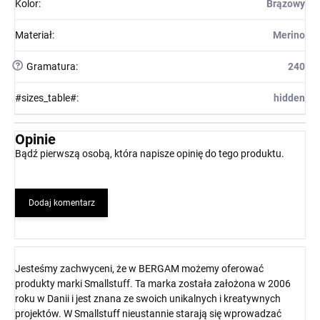
Kolor
:
Brązowy
Materiał
:
Merino
?
Gramatura
:
240
#sizes_table#
:
hidden
Opinie
Bądź pierwszą osobą, która napisze opinię do tego produktu.
Dodaj komentarz
Jesteśmy zachwyceni, że w BERGAM możemy oferować
produkty marki Smallstuff. Ta marka została założona w 2006
roku w Danii i jest znana ze swoich unikalnych i kreatywnych
projektów. W Smallstuff nieustannie starają się wprowadzać