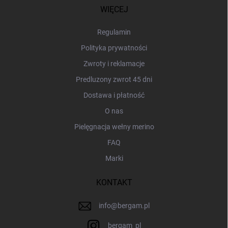
p
WIĘCEJ
k
a
Regulamin
Polityka prywatności
Zwroty i reklamacje
Predluzony zwrot 45 dni
Dostawa i płatność
O nas
Pielęgnacja wełny merino
FAQ
Marki
KONTAKT
info
@
bergam.pl
bergam_pl