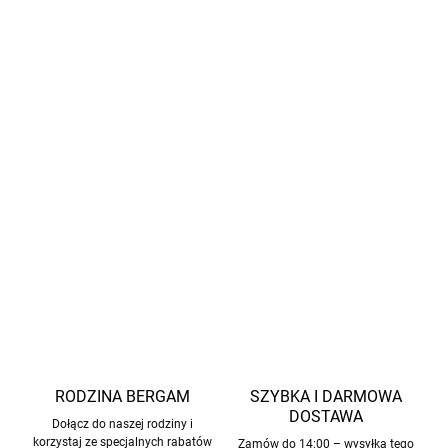
Certyfikat:
STANDARD 100 od OEKO-TEX® (1876-284
DTI) – gwarancja bezpieczeństwa materiału.
Gramatura:
240 g/m² –
idealna jako
warstwa
izolacyjna
na chłodniejsze dni.
Wełna używana w produktach firmy
Smallstuff
gwarantuje etyczne traktowanie zwierząt i
brak
mulesingu.
INFORMACJE SZCZEGÓŁOWE
ZADAJ PYTANIE
POWIADOM MNIE
RODZINA BERGAM
SZYBKA I DARMOWA
DOSTAWA
Dołącz do naszej rodziny i
korzystaj ze specjalnych rabatów
Zamów do 14:00 – wysyłka tego