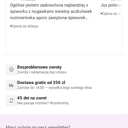
Ogólnie jestem zadowolona najbardziej z
Juz poleca zn
śpiworku z nogawkami świetny aczkolwiek
Opinia ze sklep
rozmiarówka sporo zawyżona śpiworek
rozmiar 92 jest jak 104 rozmiar . Ale
Opinia ze sklepu
Ogólnie jestem zadowolona z produktów.
Bezproblemowe zwroty
Zwroty i reklamacje bez stresu
Dostawa gratis od 350 zł
Zamów do 14:00 — wysyłka tego samego dnia
45 dni na zwrot
Nie pasuje rozmiar? Wymienimy.
Masz ochotę na nasz newsletter?