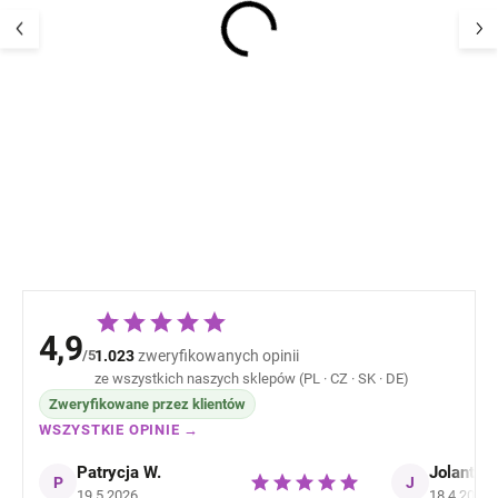
Dziecięca kurtka o
Dziecięca kurtk
wyglądzie ANORAKA na
wyglądzie ANO
chłodne zimowe dni
chłodne zimowe
SASCHA WHEAT
SASCHA WHEAT
535,78 zł
535,78 
Greyblue
4,9
/5
1.023
zweryfikowanych opinii
ze wszystkich naszych sklepów (PL · CZ · SK · DE)
Zweryfikowane przez klientów
WSZYSTKIE OPINIE →
Patrycja W.
Jolanta J
P
J
19.5.2026
18.4.2026