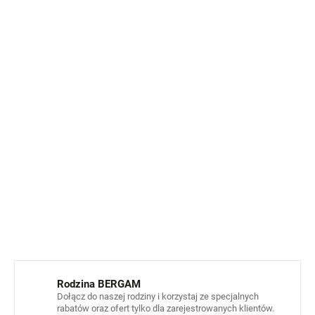
Certyfikat
OEKO-TEX® Standard 100
i
GRS
Bez PFC i bez fluoru
Materiał zewnętrzny:
100% recyklingowany poliester
(powłoka PU)
Wypełnienie:
recyklingowany poliester (izolacja)
Podszewka:
miękki recyklingowany poliester
Polar:
100% recyklingowany polar
Ściągacz:
miękki ściągacz 2x2
INFORMACJE SZCZEGÓŁOWE
ZADAJ PYTANIE
POWIADOM MNIE
Rodzina BERGAM
Dołącz do naszej rodziny i korzystaj ze specjalnych
rabatów oraz ofert tylko dla zarejestrowanych klientów.