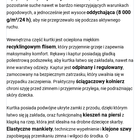
pozostanie suche nawet w bardzo niesprzyjających warunkach
oddychająca (8 000
pogodowych, a jednocześnie jest wysoce
g/m²/24 h)
, aby nie przegrzewało się podczas aktywnego
ruchu.
Wewnętrzna część kurtki jest ocieplona miękkim
recyklingowym flisem
, który przyjemnie grzeje i zapewnia
maksymalny komfort. Rękawy i kaptur posiadają gładką
poliestrową podszewkę, aby kurtka łatwo się zakładała, nawet na
odpinany i regulowany
inne warstwy odzieży. Kaptur jest
,
zamocowany na bezpiecznym zatrzasku, który uwalnia się w
ściągaczowy kołnierz
przypadku zaczepienia. Praktyczny
chroni szyję przed zimnem i przyjemnie przylega, nie podrażniając
skóry dziecka.
Kurtka posiada podwójne ukryte zamki z przodu, dzięki którym
kieszeń na piersi
łatwo się ją zakłada, oraz funkcjonalną
z
klapką na rzep, która jest idealna na drobne dziecięce skarby.
Elastyczne mankiety
klejone szwy
, techniczne wypełnienie i
zapobiegają przenikaniu zimna i wilgoci do środka. O