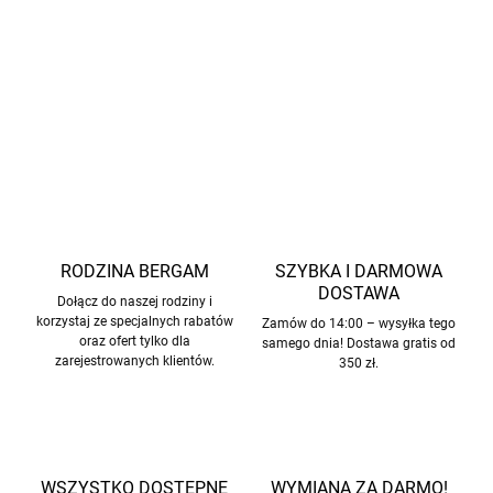
materiał wierzchni: 100% poliester z recyklingu
podszewka: 100% poliester z recyklingu
INFORMACJE SZCZEGÓŁOWE
ZADAJ PYTANIE
POWIADOM MNIE
RODZINA BERGAM
SZYBKA I DARMOWA
DOSTAWA
Dołącz do naszej rodziny i
korzystaj ze specjalnych rabatów
Zamów do 14:00 – wysyłka tego
oraz ofert tylko dla
samego dnia! Dostawa gratis od
zarejestrowanych klientów.
350 zł.
WSZYSTKO DOSTĘPNE
WYMIANA ZA DARMO!