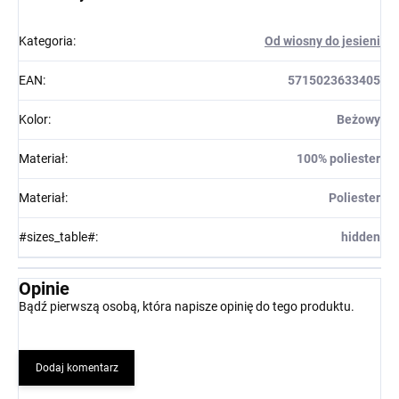
Kategoria
:
Od wiosny do jesieni
EAN
:
5715023633405
Kolor
:
Beżowy
Materiał
:
100% poliester
Materiał
:
Poliester
#sizes_table#
:
hidden
Opinie
Bądź pierwszą osobą, która napisze opinię do tego produktu.
Dodaj komentarz