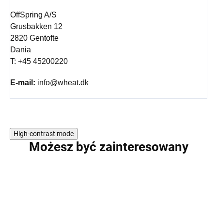
OffSpring A/S
Grusbakken 12
2820 Gentofte
Dania
T: +45 45200220
E-mail:
info@wheat.dk
High-contrast mode
Możesz być zainteresowany
WYPRZEDAŻ
PROMOCJA