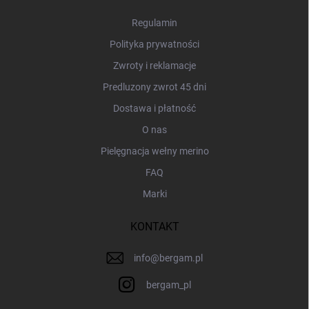
k
a
Regulamin
Polityka prywatności
Zwroty i reklamacje
Predluzony zwrot 45 dni
Dostawa i płatność
O nas
Pielęgnacja wełny merino
FAQ
Marki
KONTAKT
info
@
bergam.pl
bergam_pl