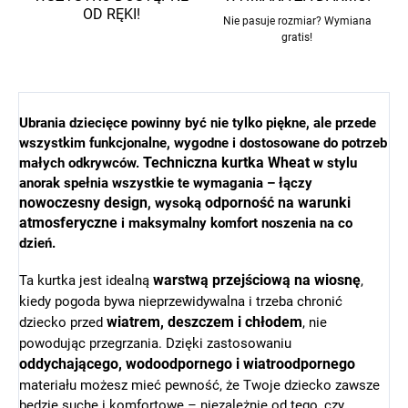
OD RĘKI!
Nie pasuje rozmiar? Wymiana
gratis!
Ubrania dziecięce powinny być nie tylko piękne, ale przede
wszystkim funkcjonalne, wygodne i dostosowane do potrzeb
Techniczna kurtka Wheat
małych odkrywców.
w stylu
anorak spełnia wszystkie te wymagania – łączy
nowoczesny design
odporność na warunki
, wysoką
atmosferyczne
i maksymalny komfort noszenia na co
dzień.
warstwą przejściową na wiosnę
Ta kurtka jest idealną
,
kiedy pogoda bywa nieprzewidywalna i trzeba chronić
wiatrem, deszczem i chłodem
dziecko przed
, nie
powodując przegrzania. Dzięki zastosowaniu
oddychającego, wodoodpornego i wiatroodpornego
materiału możesz mieć pewność, że Twoje dziecko zawsze
będzie suche i komfortowe – niezależnie od tego, czy