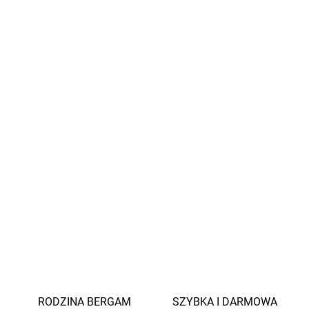
Bardzo wysokiej jakości zamek błyskawiczny
YKK
z
ochroną podbródka i wewnętrzną ochroną przed
wiatrem
Odblaskowa
naszywka na plecach
stójka
chroniąca szyję przed wiatrem
kieszenie boczne
można prać w pralce
Stwórz idealny komplet i uzupełnij kurtkę o
spodnie
tej samej marki
INFORMACJE SZCZEGÓŁOWE
ZADAJ PYTANIE
POWIADOM MNIE
RODZINA BERGAM
SZYBKA I DARMOWA