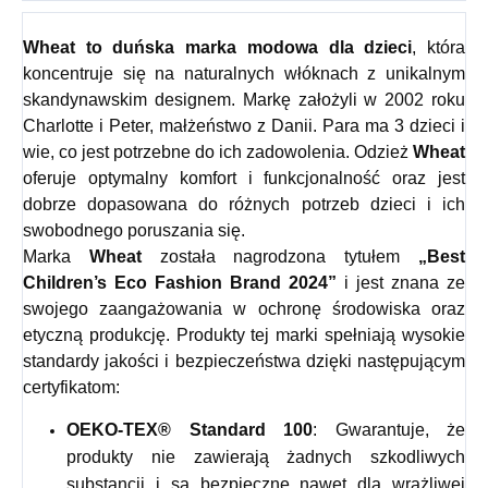
Wheat
to duńska marka modowa dla dzieci
, która
koncentruje się na naturalnych włóknach z unikalnym
skandynawskim designem. Markę założyli w 2002 roku
Charlotte i Peter, małżeństwo z Danii. Para ma 3 dzieci i
wie, co jest potrzebne do ich zadowolenia. Odzież
Wheat
oferuje optymalny komfort i funkcjonalność oraz jest
dobrze dopasowana do różnych potrzeb dzieci i ich
swobodnego poruszania się.
Marka
Wheat
została nagrodzona tytułem
„Best
Children’s Eco Fashion Brand 2024”
i jest znana ze
swojego zaangażowania w ochronę środowiska oraz
etyczną produkcję. Produkty tej marki spełniają wysokie
standardy jakości i bezpieczeństwa dzięki następującym
certyfikatom:
OEKO-TEX® Standard 100
: Gwarantuje, że
produkty nie zawierają żadnych szkodliwych
substancji i są bezpieczne nawet dla wrażliwej