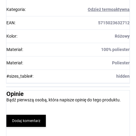
Kategoria
:
Odzież termoaktywna
EAN
:
5715023632712
Kolor
:
Różowy
Materiał
:
100% poliester
Materiał
:
Poliester
#sizes_table#
:
hidden
Opinie
Bądź pierwszą osobą, która napisze opinię do tego produktu.
Dodaj komentarz