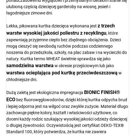
ponadczasowemu wyglądowi i przemyślanym detalom stanie się
ulubioną częścią dziecięcej garderoby na wiosnę, jesień i
łagodniejsze zimowe dni.
z trzech
Lekka, pikowana kurtka dziecięca wykonana jest
warstw wysokiej jakości poliestru z recyklingu
, które
zapewniają przyjemne ciepło bez zbędnego obciążenia. Dzieci
mogą cieszyć się swobodą ruchów podczas codziennego
noszenia do przedszkola, szkoły, na plac zabaw i na wycieczki do
natury. Kurtka termo WHEAT świetnie sprawdza się jako
samodzielna warstwa
w okresie przejściowym lub jako
warstwa ocieplająca pod kurtkę przeciwdeszczową
w
chłodniejsze dni.
BIONIC FINISH®
Dużą zaletą jest ekologiczna impregnacja
ECO
bez fluorowęglowodorów, dzięki której kurtka odpycha brud
i lepiej odporna jest na wilgoć oraz zwykłe zużycie. Materiał długo
zachowuje piękne kolory, kształt i właściwości użytkowe, co
doceni każdy rodzic szukający wysokiej jakości odzieży dziecięcej
o długiej żywotności. Oczywistością jest certyfikat OEKO-TEX®
Standard 100, który potwierdza, że kurtka nie zawiera