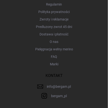
a
Regulamin
Polityka prywatności
Zwroty i reklamacje
Predluzony zwrot 45 dni
Dostawa i płatność
O nas
Pielęgnacja wełny merino
FAQ
Marki
KONTAKT
info
@
bergam.pl
bergam_pl