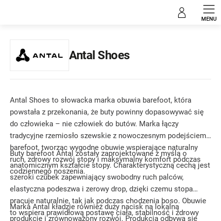
Przejść
Markowane marki
do
treści
Antal Shoes
Antal Shoes to słowacka marka obuwia barefoot, która
powstała z przekonania, że buty powinny dopasowywać się
do człowieka – nie człowiek do butów. Marka łączy
tradycyjne rzemiosło szewskie z nowoczesnym podejściem
barefoot, tworząc wygodne obuwie wspierające naturalny
Buty barefoot Antal zostały zaprojektowane z myślą o
ruch, zdrowy rozwój stopy i maksymalny komfort podczas
anatomicznym kształcie stopy. Charakterystyczną cechą jest
codziennego noszenia.
szeroki czubek zapewniający swobodny ruch palców,
elastyczna podeszwa i zerowy drop, dzięki czemu stopa
pracuje naturalnie, tak jak podczas chodzenia boso. Obuwie
Marka Antal kładzie również duży nacisk na lokalną
to wspiera prawidłową postawę ciała, stabilność i zdrowy
produkcję i zrównoważony rozwój. Produkcja odbywa się