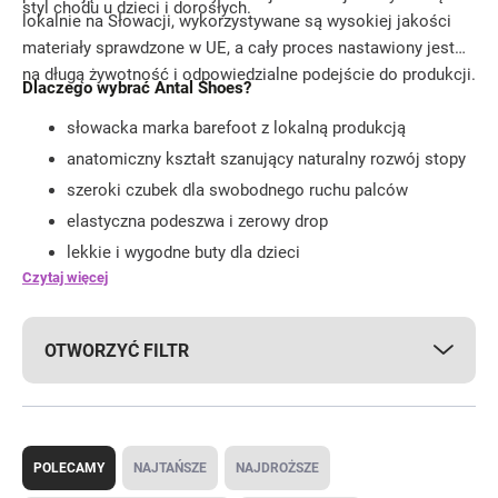
styl chodu u dzieci i dorosłych.
lokalnie na Słowacji, wykorzystywane są wysokiej jakości
materiały sprawdzone w UE, a cały proces nastawiony jest
na długą żywotność i odpowiedzialne podejście do produkcji.
Dlaczego wybrać Antal Shoes?
słowacka marka barefoot z lokalną produkcją
anatomiczny kształt szanujący naturalny rozwój stopy
szeroki czubek dla swobodnego ruchu palców
elastyczna podeszwa i zerowy drop
lekkie i wygodne buty dla dzieci
Czytaj więcej
wysokiej jakości materiały z certyfikowanych
europejskich źródeł
połączenie tradycyjnego rzemiosła i nowoczesnej
OTWORZYĆ FILTR
filozofii barefoot
nacisk na zdrowy ruch, komfort i zrównoważony
rozwój
S
o
POLECAMY
NAJTAŃSZE
NAJDROŻSZE
r