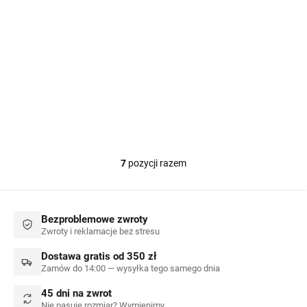
Kapcie dziecięce na
bosaka - Antal Rascal
Basic żółte
81,30 zł
7
pozycji razem
K
o
n
t
Bezproblemowe zwroty
r
Zwroty i reklamacje bez stresu
o
l
Dostawa gratis od 350 zł
k
Zamów do 14:00 — wysyłka tego samego dnia
i
l
45 dni na zwrot
i
Nie pasuje rozmiar? Wymienimy.