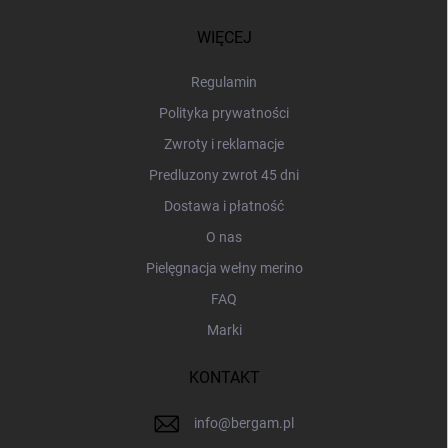
o
p
WIĘCEJ
k
a
Regulamin
Polityka prywatności
Zwroty i reklamacje
Predluzony zwrot 45 dni
Dostawa i płatność
O nas
Pielęgnacja wełny merino
FAQ
Marki
KONTAKT
info
@
bergam.pl