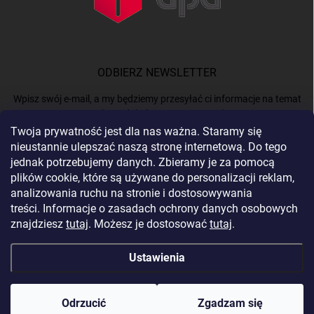
ODBIERZ NEWSLETTER
Wpisz swój e-mail, a my będziemy przesyłać ci informacje na temat
nowych produktów na naszym e-shop.
Twoja prywatność jest dla nas ważna. Staramy się
nieustannie ulepszać naszą stronę internetową. Do tego
E-MAIL
jednak potrzebujemy danych. Zbieramy je za pomocą
plików cookie, które są używane do personalizacji reklam,
analizowania ruchu na stronie i dostosowywania
treści. Informacje o zasadach ochrony danych osobowych
Podając e-mail, akceptujesz
politykę prywatności.
znajdziesz
tutaj
. Możesz je dostosować
tutaj
.
Zaloguj się
Ustawienia
Copyright 2026
BERGAM
. Wszystkie prawa zastrzeżone.
Edytuj ustawienia
plików cookie
Odrzucić
Zgadzam się