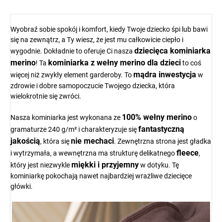
Wyobraź sobie spokój i komfort, kiedy Twoje dziecko śpi lub bawi
się na zewnątrz, a Ty wiesz, że jest mu całkowicie ciepło i
dziecięca kominiarka
wygodnie. Dokładnie to oferuje Ci nasza
merino
kominiarka z wełny merino dla dzieci
! Ta
to coś
mądra inwestycja
więcej niż zwykły element garderoby. To
w
zdrowie i dobre samopoczucie Twojego dziecka, która
wielokrotnie się zwróci.
100% wełny merino
Nasza kominiarka jest wykonana ze
o
fantastyczną
gramaturze 240 g/m² i charakteryzuje się
jakością
nie mechaci
, która się
. Zewnętrzna strona jest gładka
fleece
i wytrzymała, a wewnętrzna ma strukturę delikatnego
,
miękki i przyjemny
który jest niezwykle
w dotyku. Tę
kominiarkę pokochają nawet najbardziej wrażliwe dziecięce
główki.