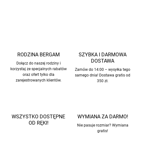
INFORMACJE SZCZEGÓŁOWE
ZADAJ PYTANIE
POWIADOM MNIE
RODZINA BERGAM
SZYBKA I DARMOWA
DOSTAWA
Dołącz do naszej rodziny i
korzystaj ze specjalnych rabatów
Zamów do 14:00 – wysyłka tego
oraz ofert tylko dla
samego dnia! Dostawa gratis od
zarejestrowanych klientów.
350 zł.
WSZYSTKO DOSTĘPNE
WYMIANA ZA DARMO!
OD RĘKI!
Nie pasuje rozmiar? Wymiana
gratis!