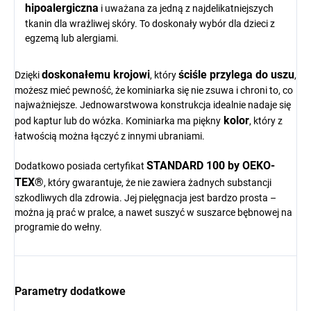
hipoalergiczna
i uważana za jedną z najdelikatniejszych
tkanin dla wrażliwej skóry. To doskonały wybór dla dzieci z
egzemą lub alergiami.
doskonałemu krojowi
ściśle przylega do uszu
Dzięki
, który
,
możesz mieć pewność, że kominiarka się nie zsuwa i chroni to, co
najważniejsze. Jednowarstwowa konstrukcja idealnie nadaje się
kolor
pod kaptur lub do wózka. Kominiarka ma piękny
, który z
łatwością można łączyć z innymi ubraniami.
STANDARD 100 by OEKO-
Dodatkowo posiada certyfikat
TEX®
, który gwarantuje, że nie zawiera żadnych substancji
szkodliwych dla zdrowia. Jej pielęgnacja jest bardzo prosta –
można ją prać w pralce, a nawet suszyć w suszarce bębnowej na
programie do wełny.
Parametry dodatkowe