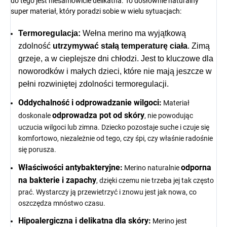
do tego jest niesamowicie delikatna. To dosłownie naturalny
super materiał, który poradzi sobie w wielu sytuacjach:
Termoregulacja:
Wełna merino ma wyjątkową
zdolność
utrzymywać stałą temperaturę ciała
. Zimą
grzeje, a w cieplejsze dni chłodzi. Jest to kluczowe dla
noworodków i małych dzieci, które nie mają jeszcze w
pełni rozwiniętej zdolności termoregulacji.
Oddychalność i odprowadzanie wilgoci:
Materiał
odprowadza pot od skóry
doskonale
, nie powodując
uczucia wilgoci lub zimna. Dziecko pozostaje suche i czuje się
komfortowo, niezależnie od tego, czy śpi, czy właśnie radośnie
się porusza.
Właściwości antybakteryjne:
odporna
Merino naturalnie
na bakterie i zapachy
, dzięki czemu nie trzeba jej tak często
prać. Wystarczy ją przewietrzyć i znowu jest jak nowa, co
oszczędza mnóstwo czasu.
Hipoalergiczna i delikatna dla skóry:
Merino jest