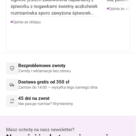
śpiworku z nogawkami świetny aczkolwiek
Opinia ze sklep
rozmiarówka sporo zawyżona śpiworek
rozmiar 92 jest jak 104 rozmiar . Ale
Opinia ze sklepu
Ogólnie jestem zadowolona z produktów.
Bezproblemowe zwroty
Zwroty i reklamacje bez stresu
Dostawa gratis od 350 zł
Zamów do 14:00 — wysyłka tego samego dnia
45 dni na zwrot
Nie pasuje rozmiar? Wymienimy.
Masz ochotę na nasz newsletter?