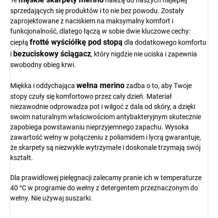
Te
należą do naszych najlepiej
sprzedających się produktów i to nie bez powodu. Zostały
zaprojektowane z naciskiem na maksymalny komfort i
funkcjonalność, dlatego łączą w sobie dwie kluczowe cechy:
frotté wyściółkę pod stopą
ciepłą
dla dodatkowego komfortu
bezuciskowy ściągacz
i
, który nigdzie nie uciska i zapewnia
swobodny obieg krwi.
wełna merino
Miękka i oddychająca
zadba o to, aby Twoje
stopy czuły się komfortowo przez cały dzień. Materiał
niezawodnie odprowadza pot i wilgoć z dala od skóry, a dzięki
swoim naturalnym właściwościom antybakteryjnym skutecznie
zapobiega powstawaniu nieprzyjemnego zapachu. Wysoka
zawartość wełny w połączeniu z poliamidem i lycrą gwarantuje,
że skarpety są niezwykle wytrzymałe i doskonale trzymają swój
kształt.
Dla prawidłowej pielęgnacji zalecamy pranie ich w temperaturze
40 °C w programie do wełny z detergentem przeznaczonym do
wełny. Nie używaj suszarki.