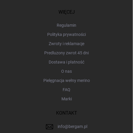
o
p
WIĘCEJ
k
a
Regulamin
Polityka prywatności
Zwroty i reklamacje
Predluzony zwrot 45 dni
Dostawa i płatność
O nas
Pielęgnacja wełny merino
FAQ
Marki
KONTAKT
info
@
bergam.pl