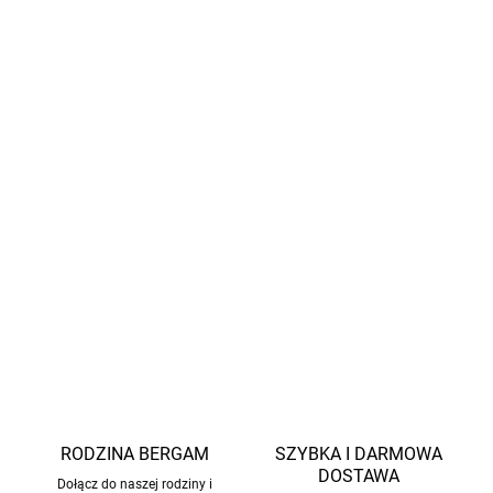
Zrównoważony rozwój:
Wykonane w 100% z poliestru
pochodzącego z recyklingu.
Design i zabawa:
Motywy Pippi Pończoszanki, które
dzieci pokochają.
Praktyczne elementy:
Łatwe zakładanie dzięki
zamkowi błyskawicznemu, elastyczne obszycia.
Łatwa pielęgnacja:
Można prać w pralce w
temperaturze 40°C, nie suszyć w suszarce.
INFORMACJE SZCZEGÓŁOWE
ZADAJ PYTANIE
POWIADOM MNIE
RODZINA BERGAM
SZYBKA I DARMOWA
DOSTAWA
Dołącz do naszej rodziny i