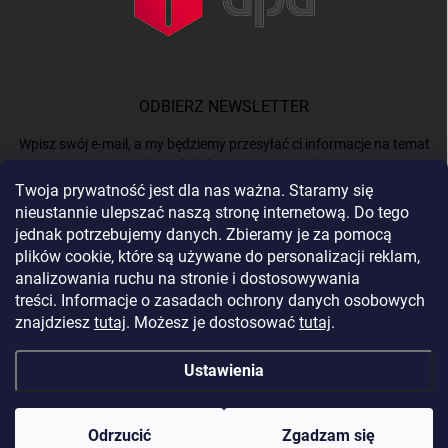
ODBIERZ NEWSLETTER
Wpisz swój e-mail, a my będziemy przesyłać ci informacje na temat
nowych produktów na naszym e-shop.
Twoja prywatność jest dla nas ważna. Staramy się
nieustannie ulepszać naszą stronę internetową. Do tego
E-MAIL
jednak potrzebujemy danych. Zbieramy je za pomocą
plików cookie, które są używane do personalizacji reklam,
analizowania ruchu na stronie i dostosowywania
treści. Informacje o zasadach ochrony danych osobowych
Podając e-mail, akceptujesz
politykę prywatności.
znajdziesz
tutaj
. Możesz je dostosować
tutaj
.
Zaloguj się
Ustawienia
Copyright 2026
BERGAM
. Wszystkie prawa zastrzeżone.
Edytuj ustawienia
plików cookie
Odrzucić
Zgadzam się