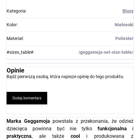
Kategoria
:
Bluzy
Kolor
:
Niebieski
Materiał
:
Poliester
#sizes_table#
:
/geggamoja-set-size-table/
Opinie
Bądź pierwszą osobą, która napisze opinię do tego produktu.
Dodaj komentarz
Marka Geggamoja
powstała z przekonania, że odzież
dziecięca powinna być nie tylko
funkcjonalna
i
praktyczna
, ale także
cool
i produkowana z