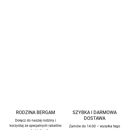
W zestawie szczoteczka do czyszczenia
Zasilanie: 2× bateria AA (brak w zestawie)
Odpowiedni do użytku w domu i w podróży
Proste użycie bez zbędnego nacisku
Bezpieczny demontaż i konserwacja
Numer rejestracyjny WEEE: DE 71240936
INFORMACJE SZCZEGÓŁOWE
ZADAJ PYTANIE
POWIADOM MNIE
RODZINA BERGAM
SZYBKA I DARMOWA
DOSTAWA
Dołącz do naszej rodziny i
korzystaj ze specjalnych rabatów
Zamów do 14:00 – wysyłka tego