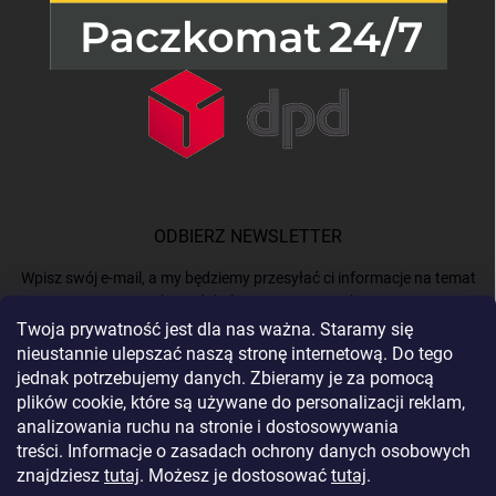
ODBIERZ NEWSLETTER
Wpisz swój e-mail, a my będziemy przesyłać ci informacje na temat
nowych produktów na naszym e-shop.
Twoja prywatność jest dla nas ważna. Staramy się
nieustannie ulepszać naszą stronę internetową. Do tego
E-MAIL
jednak potrzebujemy danych. Zbieramy je za pomocą
plików cookie, które są używane do personalizacji reklam,
analizowania ruchu na stronie i dostosowywania
treści. Informacje o zasadach ochrony danych osobowych
Podając e-mail, akceptujesz
politykę prywatności.
znajdziesz
tutaj
. Możesz je dostosować
tutaj
.