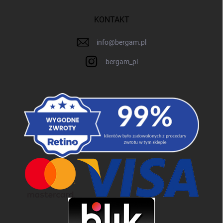
KONTAKT
info
@
bergam.pl
bergam_pl