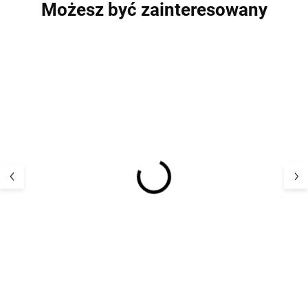
Możesz być zainteresowany
PROMOCJA
Golarka do ubrań do
Dziecięcy zesta
wełny 45x75 mm Prym
obiadowy z biop
Clay Fabelab
21,13 zł
71,13 z