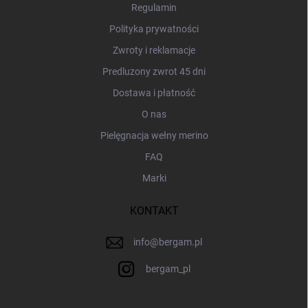
a
Regulamin
Polityka prywatności
Zwroty i reklamacje
Predluzony zwrot 45 dni
Dostawa i płatność
O nas
Pielęgnacja wełny merino
FAQ
Marki
KONTAKT
info
@
bergam.pl
bergam_pl