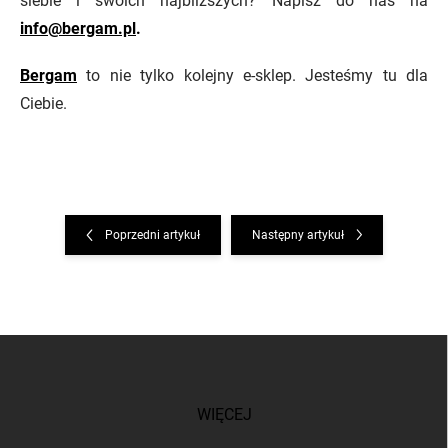
siebie i swoich najbliższych? Napisz do nas na
info@bergam.pl
.
Bergam
to nie tylko kolejny e-sklep. Jesteśmy tu dla
Ciebie.
Poprzedni artykuł
Następny artykuł
S
t
o
p
WIĘCEJ
k