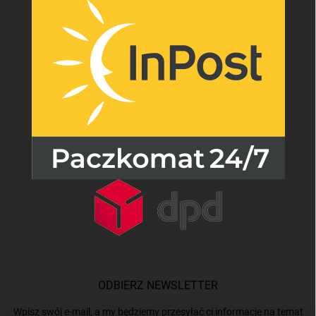
ODBIERZ NEWSLETTER
Wpisz swój e-mail, a my będziemy przesyłać ci informacje na temat