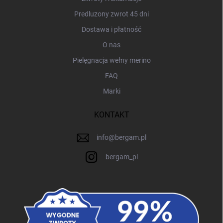
Predluzony zwrot 45 dni
Dostawa i płatność
O nas
Pielęgnacja wełny merino
FAQ
Marki
KONTAKT
info
@
bergam.pl
bergam_pl