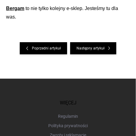
Bergam
to nie tylko kolejny e-sklep. Jesteśmy tu dla
was.
Poprzedni artykuł
Następny artykuł
S
t
o
p
WIĘCEJ
k
a
Regulamin
Polityka prywatności
Zwroty i reklamacje