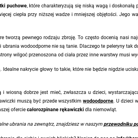
tki puchowe
, które charakteryzują się niską wagą i doskonał
ęcej ciepła przy niższej wadze i mniejszej objętości. Jego wa
óre tworzą pewnego rodzaju zbroję. To często docenią nasi na
i ubrania wodoodporne nie są tanie. Dlaczego te peleryny tak 
j strony wilgoć przenoszona od ciała przez inne warstwy musi wy
ę
. Idealne nakrycie głowy to takie, które nie będzie nigdzie ucisk
ią i wiosną dobrze jest mieć, zwłaszcza u dzieci, wystarczają
kawiczki muszą być przede wszystkim
wodoodporne
. U dzieci 
szej ofercie
całorozpinane rękawiczki
dla niemowląt.
nalne ubrania na zewnątrz, znajdziesz w naszym
przewodniku p