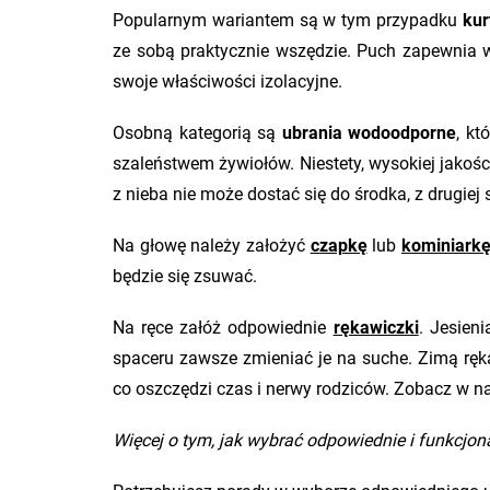
Popularnym wariantem są w tym przypadku
kur
ze sobą praktycznie wszędzie. Puch zapewnia wi
swoje właściwości izolacyjne.
Osobną kategorią są
ubrania wodoodporne
, kt
szaleństwem żywiołów. Niestety, wysokiej jakośc
z nieba nie może dostać się do środka, z drugie
Na głowę należy założyć
czapkę
lub
kominiark
będzie się zsuwać.
Na ręce załóż odpowiednie
rękawiczki
. Jesien
spaceru zawsze zmieniać je na suche. Zimą rę
co oszczędzi czas i nerwy rodziców. Zobacz w na
Więcej o tym, jak wybrać odpowiednie i funkcjo