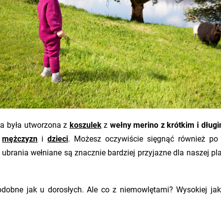
wa była utworzona z
koszulek
z
wełny merino z krótkim i dłu
,
mężczyzn
i
dzieci
. Możesz oczywiście sięgnąć również po u
, ubrania wełniane są znacznie bardziej przyjazne dla naszej p
podobne jak u dorosłych. Ale co z niemowlętami? Wysokiej 