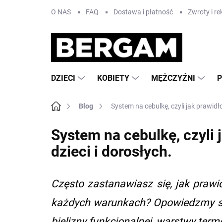
Przejść
O NAS
FAQ
Dostawa i płatność
Zwroty i r
do
treści
DZIECI
KOBIETY
MĘŻCZYŹNI
Home
Blog
System na cebulkę, czyli jak prawidł
System na cebulkę, czyli 
dzieci i dorosłych.
Często zastanawiasz się, jak prawi
każdych warunkach? Opowiedzmy so
bielizny funkcjonalnej, warstwy term