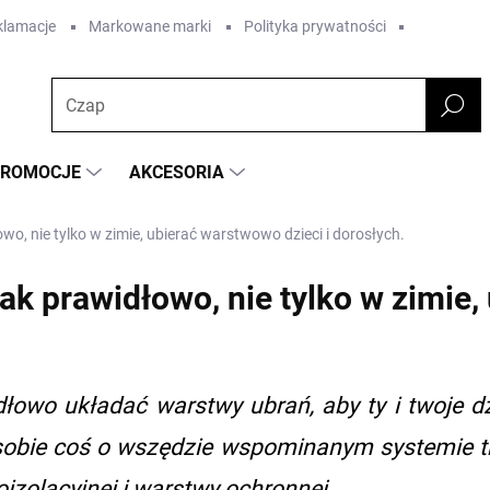
eklamacje
Markowane marki
Polityka prywatności
PROMOCJE
AKCESORIA
owo, nie tylko w zimie, ubierać warstwowo dzieci i dorosłych.
jak prawidłowo, nie tylko w zimie
dłowo układać warstwy ubrań, aby ty i twoje d
bie coś o wszędzie wspominanym systemie tró
oizolacyjnej i warstwy ochronnej.