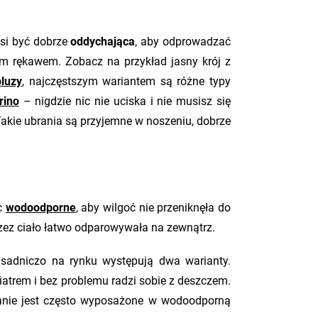
usi być dobrze
oddychająca
, aby odprowadzać
gim rękawem. Zobacz na przykład jasny krój z
bluzy
, najczęstszym wariantem są różne typy
rino
– nigdzie nic nie uciska i nie musisz się
akie ubrania są przyjemne w noszeniu, dobrze
ęc
wodoodporne
, aby wilgoć nie przeniknęła do
zez ciało łatwo odparowywała na zewnątrz.
asadniczo na rynku występują dwa warianty.
trem i bez problemu radzi sobie z deszczem.
ranie jest często wyposażone w wodoodporną