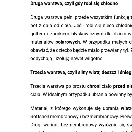
Druga warstwa, czyli gdy robi się chłodno
Druga warstwa pełni przede wszystkim funkcję
pot z dala od ciała. Jeśli robi się nieco chł
golfem i zamkiem błyskawicznym dla dzieci w
materiałów
polarowych
. W przypadku małych d
obawiać, że dziecko będzie miało przewiany tył
oddychają i izolują nawet wilgotne.
Trzecia warstwa, czyli silny wiatr, deszcz i śnieg
Trzecia warstwa po prostu
chroni
ciało
przed ni
ciała. W idealnym przypadku ubrania powinny b
Materiał, z którego wykonuje się ubrania
wiat
Softshell membranowy i bezmembranowy. Pierwsz
Drugi wariant bezmembranowy wyróżnia się św