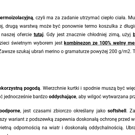
termoizolacyjną
, czyli ma za zadanie utrzymać ciepło ciała. M
odniej, drugą warstwą może być ponownie termo koszulka z dłu
 naszej ofercie
tutaj
. Gdy jest znacznie chłodniej zimą, użyj
zieci świetnym wyborem jest
kombinezon ze 100% wełny me
. Zawsze szukaj ubrań merino o gramaturze powyżej 200 g/m2. T
ekorzystną pogodą
. Wierzchnie kurtki i spodnie muszą być wi
yć jednocześnie bardzo
oddychające
, aby wilgoć wytwarzana pr
roodporne
, jest czasami zbiorczo określany jako
softshell
. Z
y wariant z podszewką zapewnia doskonałą ochronę przed wia
ietną odpornością na wiatr i doskonałą oddychalnością. Ub