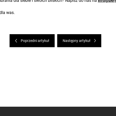
ania dla siebie i swoich bliskich? Napisz do nas na
info@ber
 dla was.
Poprzedni artykuł
Następny artykuł