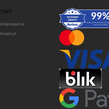
TAKT
info
@
bergam.pl
bergam_pl