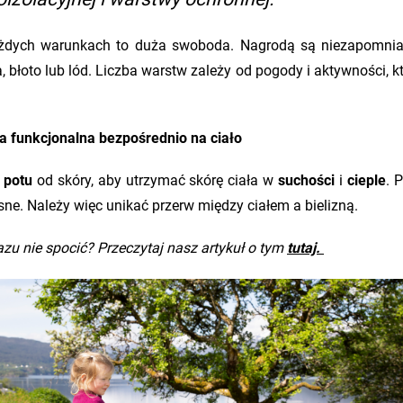
żdych warunkach to duża swoboda. Nagrodą są niezapomniane 
błoto lub lód. Liczba warstw zależy od pogody i aktywności, kt
na funkcjonalna bezpośrednio na ciało
 potu
od skóry, aby utrzymać skórę ciała w
suchości
i
cieple
. 
iasne. Należy więc unikać przerw między ciałem a bielizną.
azu nie spocić? Przeczytaj nasz artykuł o tym
tutaj.