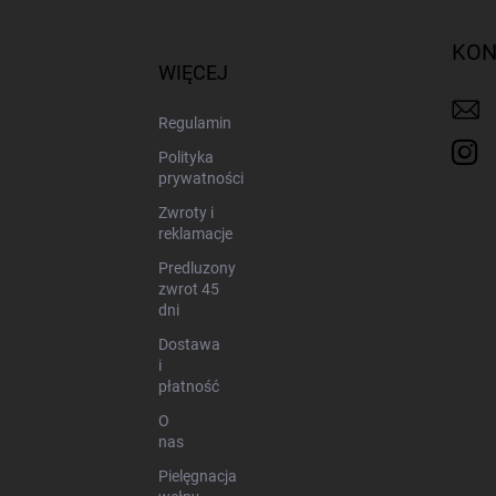
o
p
KON
k
WIĘCEJ
a
Regulamin
Polityka
prywatności
Zwroty i
reklamacje
Predluzony
zwrot 45
dni
Dostawa
i
płatność
O
nas
Pielęgnacja