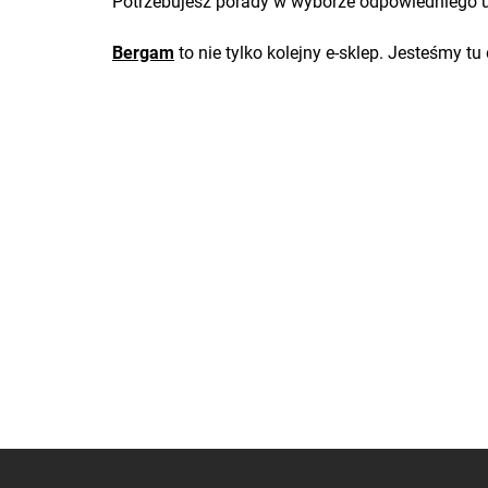
Potrzebujesz porady w wyborze odpowiedniego ubr
Bergam
to nie tylko kolejny e-sklep. Jesteśmy tu
S
t