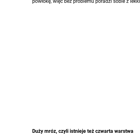
powłokę, więc bez problemu poradzi sobie z lek
Duży mróz, czyli istnieje też czwarta warstwa