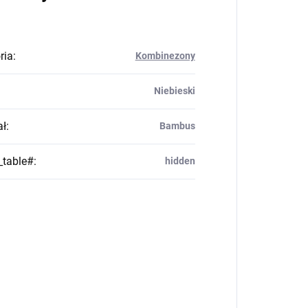
ria
:
Kombinezony
Niebieski
ał
:
Bambus
_table#
:
hidden