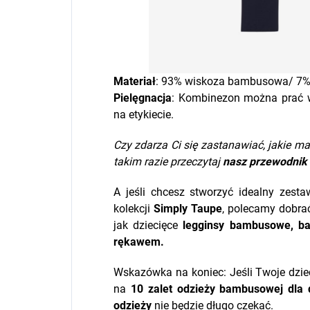
Materiał
: 93% wiskoza bambusowa/ 7% 
Pielęgnacja
: Kombinezon można prać w
na etykiecie.
Czy zdarza Ci się zastanawiać, jakie ma
takim razie przeczytaj
nasz przewodnik
A jeśli chcesz stworzyć idealny zest
kolekcji
Simply Taupe
, polecamy dobra
jak dziecięce
legginsy bambusowe
, 
rękawem.
Wskazówka na koniec: Jeśli Twoje dziec
na
10 zalet odzieży bambusowej dla d
odzieży
nie będzie długo czekać.