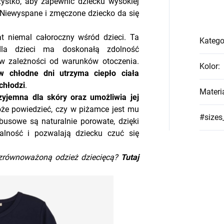
zystko, aby zapewnić dziecku wysokiej
. Niewyspane i zmęczone dziecko da się
at niemal całoroczny wśród dzieci. Ta
Katego
la dzieci ma doskonałą zdolność
 zależności od warunków otoczenia.
Kolor
:
w chłodne dni utrzyma ciepło ciała
chłodzi
.
Materi
yjemna dla skóry oraz umożliwia jej
oże powiedzieć, czy w piżamce jest mu
#sizes
usowe są naturalnie porowate, dzięki
lność i pozwalają dziecku czuć się
zrównoważoną odzież dziecięcą?
Tutaj