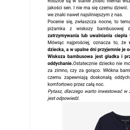
Rodzice są w stanie zrobić niemal ws
jakości sen. I nie ma się czemu dziwić
we znaki nawet najsilniejszym z nas.
Pocenie się, zwłaszcza nocne, to tem
piżamka z wiskozy bambusowej d
zatrzymywania lub uwalniania ciepła
w
Mówiąc najprościej, oznacza to, że
dziecka, a w upalne dni przyjemnie je o
Wiskoza bambusowa jest gładka i prz
oddychanie.
Ostatecznie dziecko nie m
za zimno, czy za gorąco. Włókna bamb
czemu zapewniają doskonałą oddycha
komfortowo przez całą noc.
Pytasz, dlaczego warto inwestować w 
jest odpowiedź.