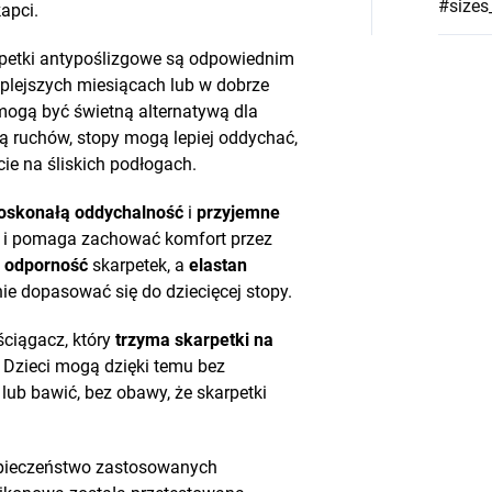
#sizes
kapci.
rpetki antypoślizgowe są odpowiednim
lejszych miesiącach lub w dobrze
ogą być świetną alternatywą dla
dą ruchów, stopy mogą lepiej oddychać,
ie na śliskich podłogach.
oskonałą oddychalność
i
przyjemne
a i pomaga zachować komfort przez
a odporność
skarpetek, a
elastan
nie dopasować się do dziecięcej stopy.
ściągacz, który
trzyma skarpetki na
. Dzieci mogą dzięki temu bez
 lub bawić, bez obawy, że skarpetki
zpieczeństwo zastosowanych