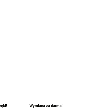
zyjemne w noszeniu
ilikonowa dla większego bezpieczeństwa
łytki oraz podłogi laminowane
pcie
do domu
 wygodnego noszenia
e z normą OEKO-TEX® Standard 100
go użytku
ZADAJ PYTANIE
POWIADOM MNIE
ęki!
Wymiana za darmo!