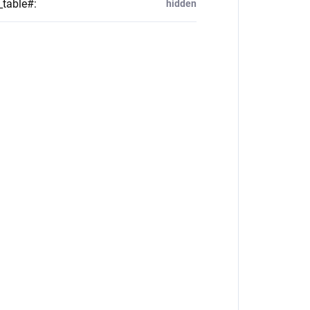
_table#
:
hidden