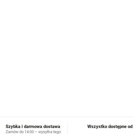
miękkie, oddychające i pr
antypoślizgowa warstwa s
odpowiednie na parkiety, p
mogą zastąpić domowe ka
idealne do przedszkola i 
elastyczne ściągacze dla
silikon testowany zgodni
odpowiednie do codzienne
INFORMACJE SZCZEGÓŁOWE
Szybka i darmowa dostawa
Wszystko dostępne od r
Zamów do 14:00 – wysyłka tego