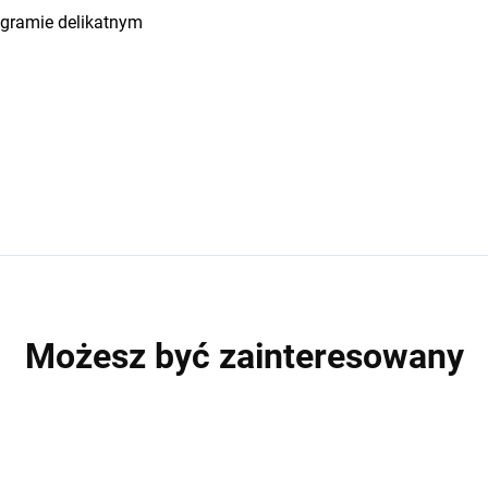
ogramie delikatnym
Możesz być zainteresowany
5 PACK
3
WYPRZEDAŻ
W