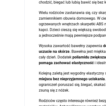
chodzić, biegać lub lubią bawić się bez 
Wielu rodziców zastanawia się, czy ska
zamiennikiem obuwia domowego. W ciep
ogrzewanych wnętrzach skarpetki ABS m
kapci. Dzieci cieszą się większą swobo
a jednocześnie mają pewniejsze podparc
Wysoka zawartość bawełny zapewnia
d
uczucie na skórze
. Bawełna jest miękk
cały dzień. Dodatek
poliamidu zwiększ
pomaga zachować elastyczność
i ideal
Kolejną zaletą jest wygodny elastyczny 
miejscu bez nieprzyjemnego uciskania
ograniczeń poruszać się, biegać, skakać
zsuną się z nóżek.
Rodziców często interesuje również be