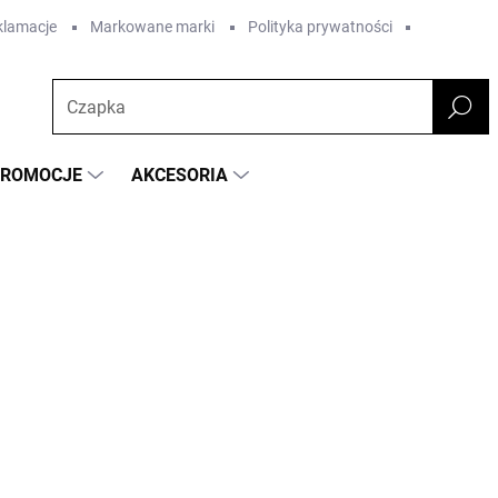
eklamacje
Markowane marki
Polityka prywatności
PROMOCJE
AKCESORIA
KOLOR
TERNTALER
52,60 zł
42 zł