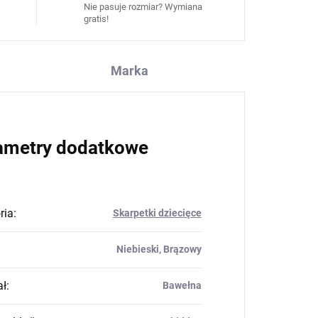
Nie pasuje rozmiar? Wymiana
gratis!
Marka
ametry dodatkowe
ria
:
Skarpetki dziecięce
Niebieski, Brązowy
ał
:
Bawełna