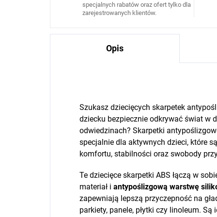
specjalnych rabatów oraz ofert tylko dla
zarejestrowanych klientów.
Opis
Szukasz dziecięcych skarpetek antypo
dziecku bezpiecznie odkrywać świat w 
odwiedzinach? Skarpetki antypoślizgowe
specjalnie dla aktywnych dzieci, które s
komfortu, stabilności oraz swobody prz
Te dziecięce skarpetki ABS łączą w sob
materiał i
antypoślizgową warstwę silik
zapewniają lepszą przyczepność na gład
parkiety, panele, płytki czy linoleum. Są 