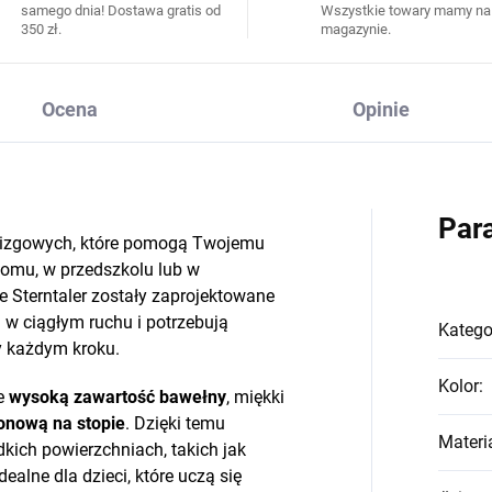
samego dnia! Dostawa gratis od
Wszystkie towary mamy na
350 zł.
magazynie.
Ocena
Opinie
Par
ślizgowych, które pomogą Twojemu
domu, w przedszkolu lub w
 Sterntaler zostały zaprojektowane
ą w ciągłym ruchu i potrzebują
Katego
y każdym kroku.
Kolor
:
ie
wysoką zawartość bawełny
, miękki
onową na stopie
. Dzięki temu
Materi
kich powierzchniach, takich jak
idealne dla dzieci, które uczą się