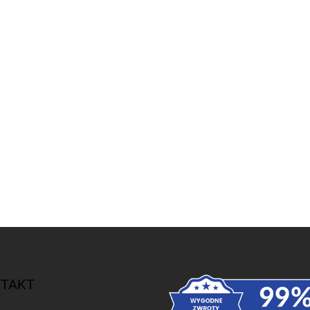
beżowy Melange Offwhite Mikk-Line
NOOS
342,90 zł
TAKT