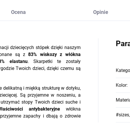
Ocena
Opinie
Par
nacji dziecięcych stópek dzięki naszym
konane są z
83% wiskozy z włókna
3% elastanu
. Skarpetki te zostały
godzie Twoich dzieci, dzięki czemu są
Katego
Kolor
:
elikatną i miękką strukturę w dotyku,
ziecięcej. Są przyjemne w noszeniu, a
Materi
 utrzymać stopy Twoich dzieci suche i
łaściwości antybakteryjne
włókna
#sizes
eprzyjemne zapachy i dbają o zdrowie