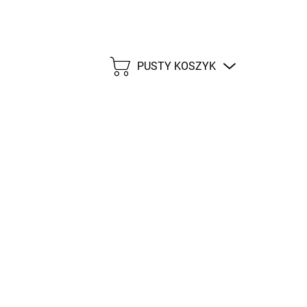
PUSTY KOSZYK
KOSZYK
32,75 zł