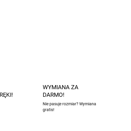
iwą skórą lub skłonnością do pocenia się
ą w zależności od potrzeb
ieczne dla zdrowia, przyjazne dla środowiska
wiskoza bambusowa, 14% poliamid, 3% elastan
ZADAJ PYTANIE
POWIADOM MNIE
WYMIANA ZA
RĘKI!
DARMO!
Nie pasuje rozmiar? Wymiana
gratis!