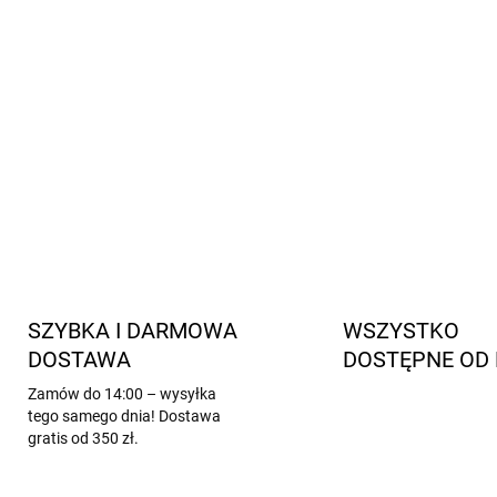
Idealne dla dzieci z wrażl
Oddychają, grzeją i chłodz
Certyfikat Oeko-Tex
: Bezp
Luksusowy materiał:
83% 
INFORMACJE SZCZEGÓŁOWE
SZYBKA I DARMOWA
WSZYSTKO
DOSTAWA
DOSTĘPNE OD 
Zamów do 14:00 – wysyłka
tego samego dnia! Dostawa
gratis od 350 zł.