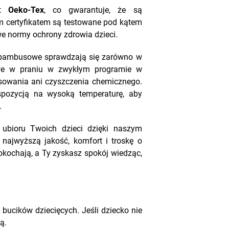
at
Oeko-Tex
, co gwarantuje, że są
ym certyfikatem są testowane pod kątem
we normy ochrony zdrowia dzieci.
ki bambusowe sprawdzają się zarówno w
łatwe w praniu w zwykłym programie w
asowania ani czyszczenia chemicznego.
spozycją na wysoką temperaturę, aby
.
ubioru Twoich dzieci dzięki naszym
najwyższą jakość, komfort i troskę o
pokochają, a Ty zyskasz spokój wiedząc,
bucików dziecięcych. Jeśli dziecko nie
ą.