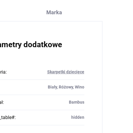
Marka
ametry dodatkowe
ria
:
Skarpetki dziecięce
Biały, Różowy, Wino
ał
:
Bambus
_table#
:
hidden