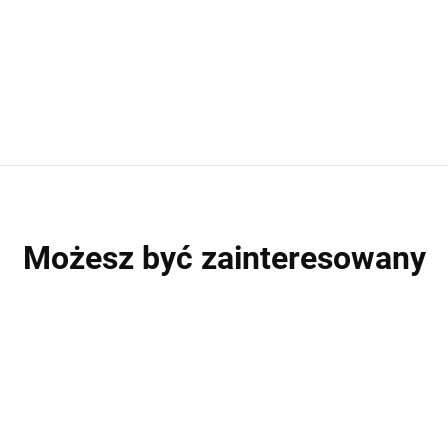
Możesz być zainteresowany
5 PACK
2
WYPRZEDAŻ