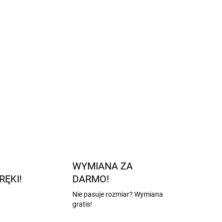
 wrażliwej skórze
 nie uciskają
ze i nie zsuwają
refoot oraz klasycznego
zarce
ZADAJ PYTANIE
POWIADOM MNIE
WYMIANA ZA
RĘKI!
DARMO!
Nie pasuje rozmiar? Wymiana
gratis!