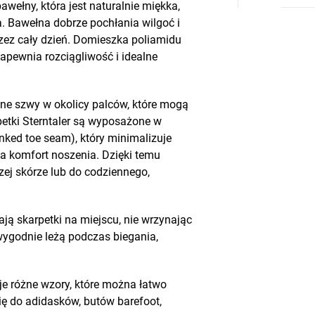
wełny, która jest naturalnie miękka,
a. Bawełna dobrze pochłania wilgoć i
ez cały dzień. Domieszka poliamidu
zapewnia rozciągliwość i idealne
mne szwy w okolicy palców, które mogą
rpetki Sterntaler są wyposażone w
nked toe seam), który minimalizuje
 komfort noszenia. Dzięki temu
zej skórze lub do codziennego,
ją skarpetki na miejscu, nie wrzynając
 wygodnie leżą podczas biegania,
je różne wzory, które można łatwo
ię do adidasków, butów barefoot,