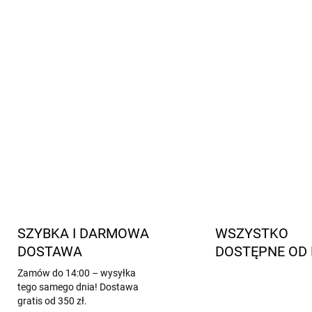
wygodne także dla dzieci o
elastyczne ściągacze, które
dobrze trzymają się na nod
odpowiednie do obuwia ba
łatwa konserwacja
możliwość suszenia w sus
INFORMACJE SZCZEGÓŁOWE
SZYBKA I DARMOWA
WSZYSTKO
DOSTAWA
DOSTĘPNE OD 
Zamów do 14:00 – wysyłka
tego samego dnia! Dostawa
gratis od 350 zł.