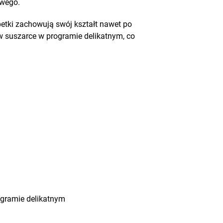
wego.
petki zachowują swój kształt nawet po
w suszarce w programie delikatnym, co
ogramie delikatnym