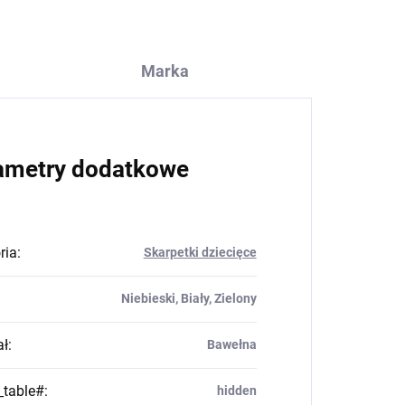
Marka
ametry dodatkowe
ria
:
Skarpetki dziecięce
Niebieski, Biały, Zielony
ał
:
Bawełna
_table#
:
hidden