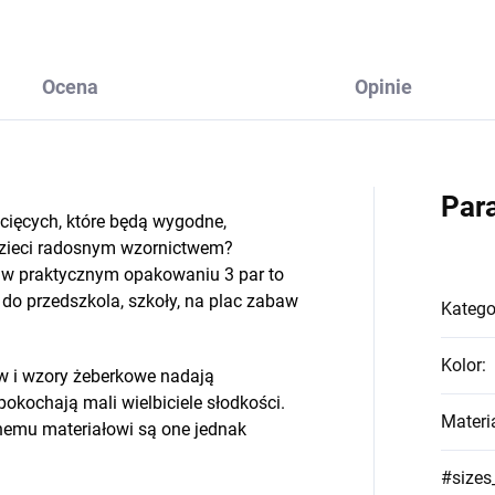
Ocena
Opinie
Par
ecięcych, które będą wygodne,
dzieci radosnym wzornictwem?
am w praktycznym opakowaniu 3 par to
do przedszkola, szkoły, na plac zabaw
Katego
Kolor
:
w i wzory żeberkowe nadają
pokochają mali wielbiciele słodkości.
Materi
nemu materiałowi są one jednak
#sizes