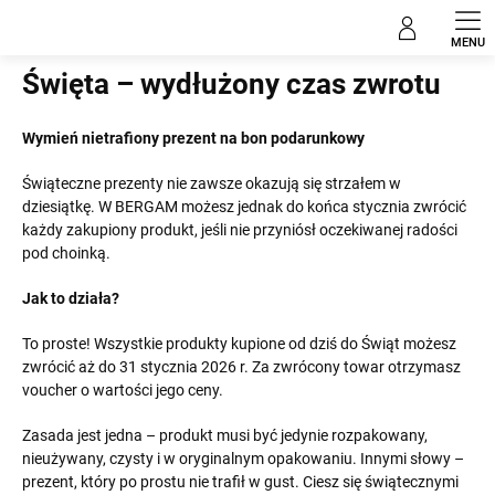
Przejść
do
Home
treści
Święta – wydłużony czas zwrotu
Wymień nietrafiony prezent na bon podarunkowy
Świąteczne prezenty nie zawsze okazują się strzałem w
dziesiątkę. W BERGAM możesz jednak do końca stycznia zwrócić
każdy zakupiony produkt, jeśli nie przyniósł oczekiwanej radości
pod choinką.
Jak to działa?
To proste! Wszystkie produkty kupione od dziś do Świąt możesz
zwrócić aż do 31 stycznia 2026 r. Za zwrócony towar otrzymasz
voucher o wartości jego ceny.
Zasada jest jedna – produkt musi być jedynie rozpakowany,
nieużywany, czysty i w oryginalnym opakowaniu. Innymi słowy –
prezent, który po prostu nie trafił w gust. Ciesz się świątecznymi