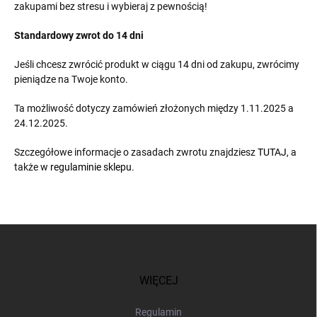
zakupami bez stresu i wybieraj z pewnością!
Standardowy zwrot do 14 dni
Jeśli chcesz zwrócić produkt w ciągu 14 dni od zakupu, zwrócimy
pieniądze na Twoje konto.
Ta możliwość dotyczy zamówień złożonych między 1.11.2025 a
24.12.2025.
Szczegółowe informacje o zasadach zwrotu znajdziesz
TUTAJ
, a
także w
regulaminie sklepu
.
S
t
o
p
WIĘCEJ
k
a
Regulamin