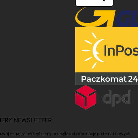
IERZ NEWSLETTER
swój e-mail, a my będziemy przesyłać ci informacje na temat nowych