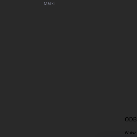
Marki
ODB
Wpisz 