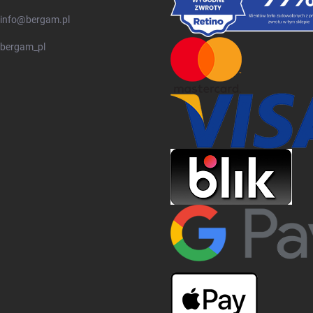
info
@
bergam.pl
bergam_pl