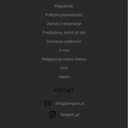
a
Regulamin
Polityka prywatności
Zwroty i reklamacje
Predluzony zwrot 45 dni
Dostawa i płatność
O nas
Pielęgnacja wełny merino
FAQ
Marki
KONTAKT
info
@
bergam.pl
bergam_pl