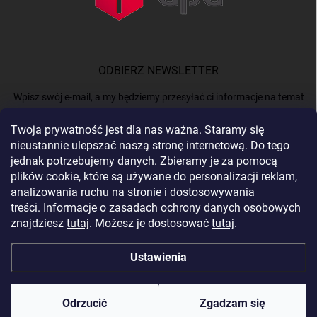
ODBIERZ NEWSLETTER
Wpisz swój e-mail, a my będziemy przesyłać ci informacje na temat
nowych produktów na naszym e-shop.
Twoja prywatność jest dla nas ważna. Staramy się
nieustannie ulepszać naszą stronę internetową. Do tego
E-MAIL
jednak potrzebujemy danych. Zbieramy je za pomocą
plików cookie, które są używane do personalizacji reklam,
analizowania ruchu na stronie i dostosowywania
treści. Informacje o zasadach ochrony danych osobowych
Podając e-mail, akceptujesz
politykę prywatności.
znajdziesz
tutaj
. Możesz je dostosować
tutaj
.
Zaloguj się
Ustawienia
Copyright 2026
BERGAM
. Wszystkie prawa zastrzeżone.
Edytuj ustawienia
plików cookie
Odrzucić
Zgadzam się