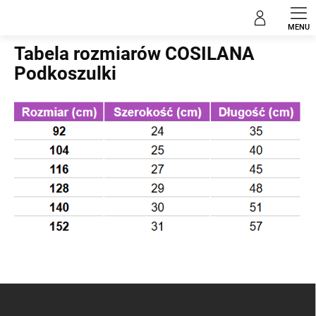
Przejść
do
Home
treści
Tabela rozmiarów COSILANA
Podkoszulki
S
t