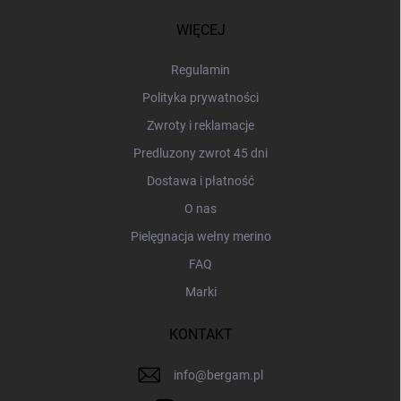
o
p
WIĘCEJ
k
a
Regulamin
Polityka prywatności
Zwroty i reklamacje
Predluzony zwrot 45 dni
Dostawa i płatność
O nas
Pielęgnacja wełny merino
FAQ
Marki
KONTAKT
info
@
bergam.pl