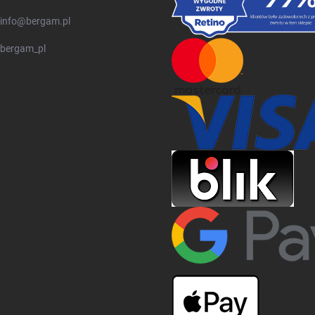
info
@
bergam.pl
bergam_pl