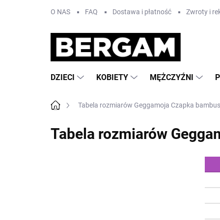
Przejść
O NAS
FAQ
Dostawa i płatność
Zwroty i r
do
treści
DZIECI
KOBIETY
MĘŻCZYŹNI
Home
Tabela rozmiarów Geggamoja Czapka bambu
Tabela rozmiarów Gegg