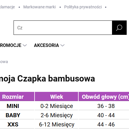
eklamacje
Markowane marki
Polityka prywatności
PROMOCJE
AKCESORIA
sowa
amoja Czapka bambusowa