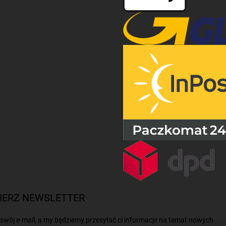
IERZ NEWSLETTER
swój e-mail, a my będziemy przesyłać ci informacje na temat nowych