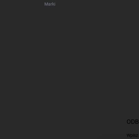
Marki
ODB
Wpisz 