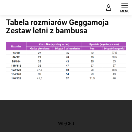
Przejść
do
Home
treści
Tabela rozmiarów Geggamoja
Zestaw letni z bambusa
S
t
o
p
WIĘCEJ
k