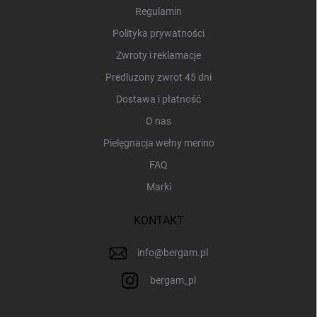
a
Regulamin
Polityka prywatności
Zwroty i reklamacje
Predluzony zwrot 45 dni
Dostawa i płatność
O nas
Pielęgnacja wełny merino
FAQ
Marki
KONTAKT
info
@
bergam.pl
bergam_pl