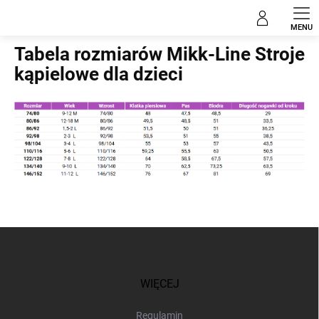
Przejść
do
Home
treści
Tabela rozmiarów Mikk-Line Stroje
kąpielowe dla dzieci
S
t
o
p
WIĘCEJ
k
a
Regulamin