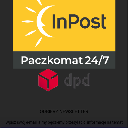
ODBIERZ NEWSLETTER
Wpisz swój e-mail, a my będziemy przesyłać ci informacje na temat