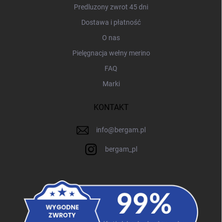
Predluzony zwrot 45 dni
Dostawa i płatność
O nas
Pielęgnacja wełny merino
FAQ
Marki
KONTAKT
info
@
bergam.pl
bergam_pl