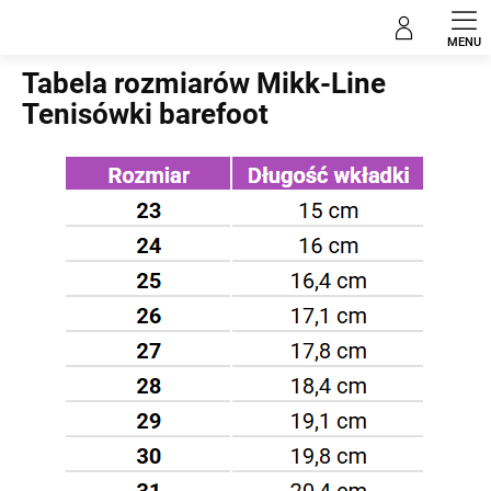
Przejść
do
Home
treści
Tabela rozmiarów Mikk-Line
Tenisówki barefoot