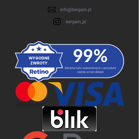
info
@
bergam.pl
bergam_pl