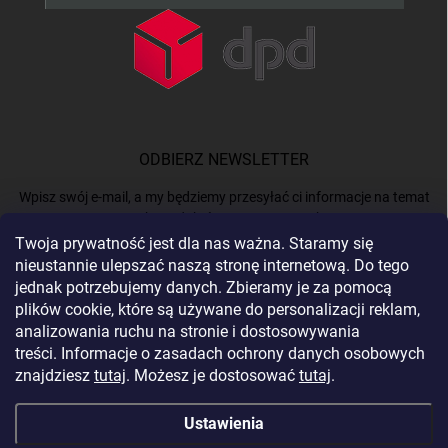
ODBIERZ NEWSLETTER
Wpisz swój e-mail, a my będziemy przesyłać ci informacje na temat
nowych produktów na naszym e-shop.
Twoja prywatność jest dla nas ważna. Staramy się
nieustannie ulepszać naszą stronę internetową. Do tego
E-MAIL
jednak potrzebujemy danych. Zbieramy je za pomocą
plików cookie, które są używane do personalizacji reklam,
analizowania ruchu na stronie i dostosowywania
treści. Informacje o zasadach ochrony danych osobowych
Podając e-mail, akceptujesz
politykę prywatności.
znajdziesz
tutaj
. Możesz je dostosować
tutaj
.
Zaloguj się
Ustawienia