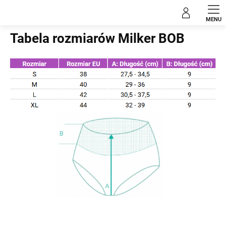
Przejść
do
Home
treści
Tabela rozmiarów Milker BOB