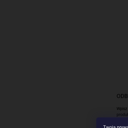
ODB
Wpisz 
produ
Twoja prywa