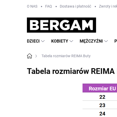
Przejść
O NAS
FAQ
Dostawa i płatność
Zwroty i r
do
treści
DZIECI
KOBIETY
MĘŻCZYŹNI
Home
Tabela rozmiarów REIMA Buty
Tabela rozmiarów REIMA 