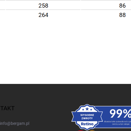
TAKT
info
@
bergam.pl