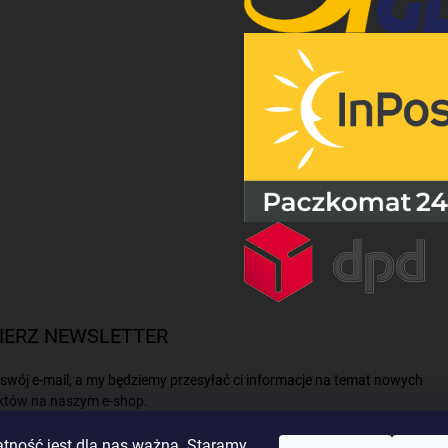
IERZ NEWSLETTER
swój e-mail, a my będziemy przesyłać ci informacje na temat nowych
któw na naszym e-shop.
tność jest dla nas ważna. Staramy