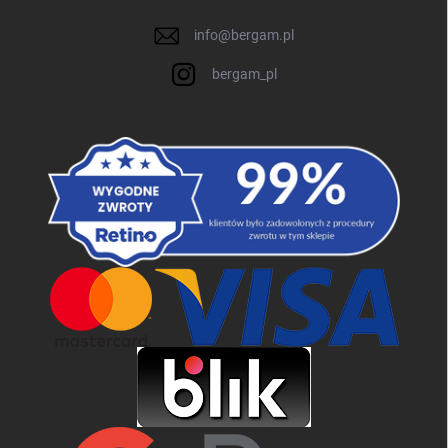
info
@
bergam.pl
bergam_pl