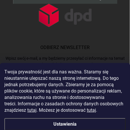
ODBIERZ NEWSLETTER
Wpisz swój e-mail, a my będziemy przesyłać ci informacje na temat
nowych produktów na naszym e-shop.
Twoja prywatność jest dla nas ważna. Staramy się
nieustannie ulepszać naszą stronę internetową. Do tego
E-MAIL
jednak potrzebujemy danych. Zbieramy je za pomocą
plików cookie, które są używane do personalizacji reklam,
analizowania ruchu na stronie i dostosowywania
treści. Informacje o zasadach ochrony danych osobowych
Podając e-mail, akceptujesz
politykę prywatności.
znajdziesz
tutaj
. Możesz je dostosować
tutaj
.
Zaloguj się
Ustawienia