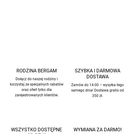
rabatowych.
INFORMACJE SZCZEGÓŁOWE
ZADAJ PYTANIE
POWIADOM MNIE
RODZINA BERGAM
SZYBKA I DARMOWA
DOSTAWA
Dołącz do naszej rodziny i
korzystaj ze specjalnych rabatów
Zamów do 14:00 – wysyłka tego
oraz ofert tylko dla
samego dnia! Dostawa gratis od
zarejestrowanych klientów.
350 zł.
WSZYSTKO DOSTĘPNE
WYMIANA ZA DARMO!